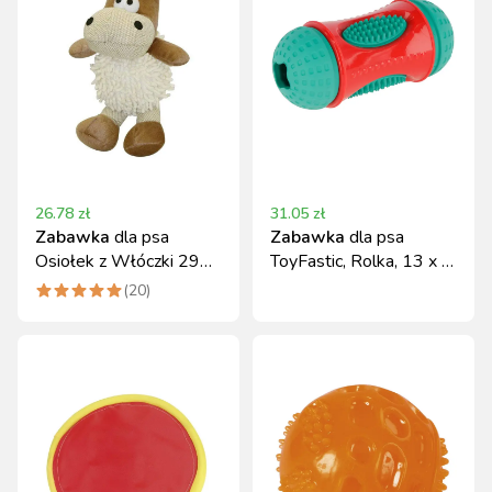
26.78
zł
31.05
zł
Zabawka
dla psa
Zabawka
dla psa
Osiołek z Włóczki 29
ToyFastic, Rolka, 13 x 6
cm Kerbl
cm, Kerbl
(
20
)