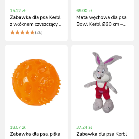
15.12
zł
69.00
zł
Zabawka
dla psa Kerbl
Mata
węchowa dla psa
z włóknem czyszczącym
Bowl Kerbl Ø60 cm –
zęby, 32 cm
dla psów i kotów
(
26
)
18.07
zł
37.24
zł
Zabawka
dla psa, piłka
Zabawka
dla psa Kerbl