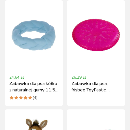
24.64
zł
26.29
zł
Zabawka
dla psa kółko
Zabawka
dla psa,
z naturalnej gumy 11,5
frisbee ToyFastic,
cm Kerbl niebieska
różowe, 23,5 cm, Kerbl
(
4
)