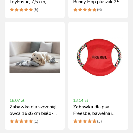
ToyFastic, 7,5 cm,
Bunny Hop pluszak 25
pomarańczowa, Kerbl
cm
(
5
)
(
6
)
18.07
zł
13.14
zł
Zabawka
dla szczeniąt
Zabawka
dla psa
owca 16x8 cm biało-
Freesbe, bawełna i
szara Kerbl
nylon, 22 cm, Kerbl
(
1
)
(
3
)