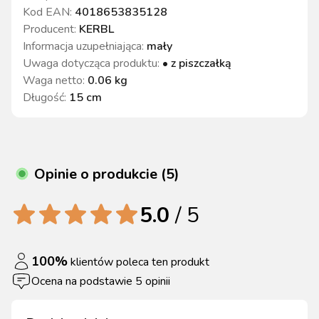
Kod EAN:
4018653835128
Producent:
KERBL
Informacja uzupełniająca
:
mały
Uwaga dotycząca produktu
:
• z piszczałką
Waga netto
:
0.06 kg
Długość
:
15 cm
Opinie o produkcie (5)
5.0
/ 5
100
%
klientów poleca ten produkt
Ocena na podstawie
5
opinii