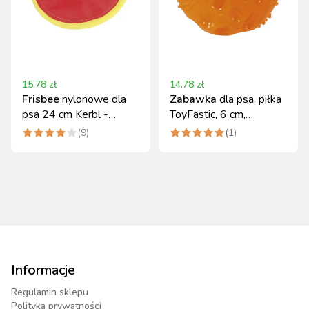
15.78
zł
14.78
zł
Frisbee
nylonowe dla
Zabawka
dla psa, piłka
psa 24 cm Kerbl -
ToyFastic, 6 cm,
trwała zabawka
pomarańczowa, Kerbl
(
9
)
(
1
)
Informacje
Regulamin sklepu
Polityka prywatności