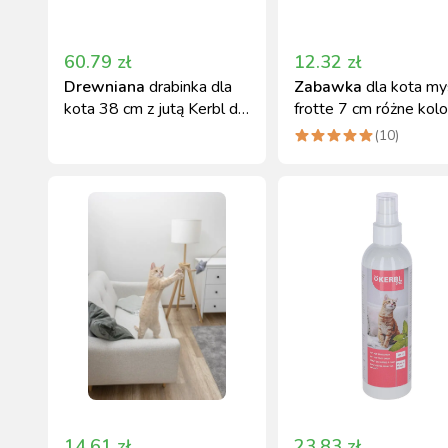
60.79
zł
12.32
zł
Drewniana
drabinka dla
Zabawka
dla kota my
kota 38 cm z jutą Kerbl do
frotte 7 cm różne kolo
montażu
Kerbl
(
10
)
14.61
zł
23.83
zł