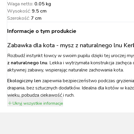
Waga netto
:
0.05 kg
Wysokość
:
9.5 cm
Szerokość
:
7 cm
Informacje o tym produkcie
NACJA ROŚLIN
ZYNKI DO
ZYNKI DO
PSY
URZĄDZENIA
KOTY
WETERYNARIA
SORIA DLA
ZYŻENIA
ZYŻENIA
GIENA I
PAKUJEMY SIĘ NA
POMIAROWE
ARTYKUŁY
ZWALCZANIE
Zabawka dla kota - mysz z naturalnego lnu Ker
ZAKISZANIE
ECZEŃSTWO
KONIA
TECHNICZNE
ZAWODY
SZKODNIKÓW
Rozbudź instynkt łowcy w swoim pupilu dzięki tej uroczej my
z naturalnego lnu
. Lekka i wytrzymała konstrukcja zachęca 
aktywnej zabawy, wspierając naturalne zachowania kota.
Ekologiczny len
zapewnia bezpieczeństwo podczas gryzienia
drapania, bez sztucznych dodatków. Idealna dla kotów w ka
wieku, pobudza ciekawość i ruch.
YNFEKCJA
MUCHY W STAJNI.
NOWOŚCI KERBL
ICBRUSH
STOP
2022
Ukryj
wszystkie informacje