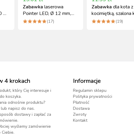
Zabawka
laserowa
Zabawka
dla kota z
0 ml
Pointer LED, Ø 12 mm,
kocimiętką, szalona 
Kerbl
cm
(
17
)
(
19
)
w 4 krokach
Informacje
odukt, który Cię interesuje i
Regulamin sklepu
do koszyka.
Polityka prywatności
ania odnośnie produktu?
Płatność
lub napisz do nas.
Dostawa
sposób dostawy i zapłać za
Zwroty
mówienie.
Kontakt
zybciej wyślemy zamówienie
 Ciebie.