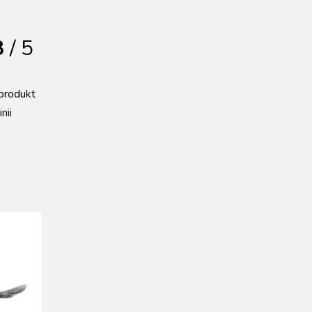
8
/ 5
produkt
nii