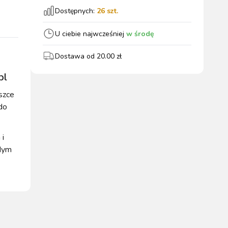
Dostępnych:
26
szt.
wszystkie
U ciebie najwcześniej
w środę
Dostawa od
20.00
zł
WYPOSAŻENIE
OGRODZENIA
ZWALCZANIE
bl
PADOK
ELEKTRYCZNE
BOXU
SZKODNIKÓW
szce
do
 i
żdym
WYPRZEDAŻ
KATALOGU 2024