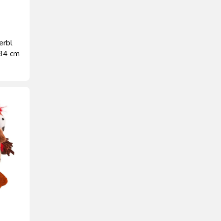
erbl
34 cm