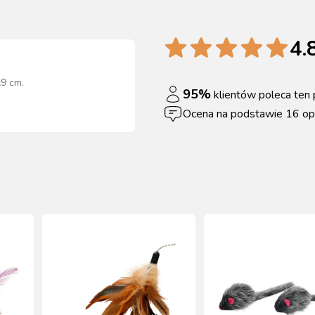
4.
x9 cm
.
95
%
klientów poleca ten 
Ocena na podstawie
16
opi