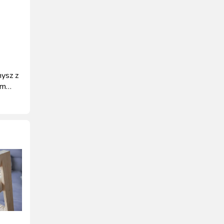
mysz z
em