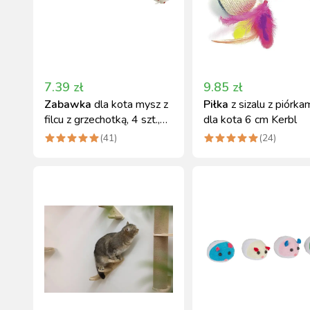
7.39
zł
9.85
zł
Zabawka
dla kota mysz z
Piłka
z sizalu z piórka
filcu z grzechotką, 4 szt.,
dla kota 6 cm Kerbl
różne kolory
(
41
)
(
24
)