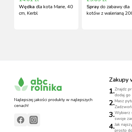
Wędka
dla kota Marie, 40
Spray
do zabawy dla
cm, Kerbl
kotów z walerianą 20
Kerbl
Zakupy 
1.
Znajdz pr
dodaj go 
Najlepszej jakości produkty w najlepszych
2.
Masz pyt
cenach!
Zadzwoń 
3.
Wybierz 
swoje za
4.
Jak najs
prosto do