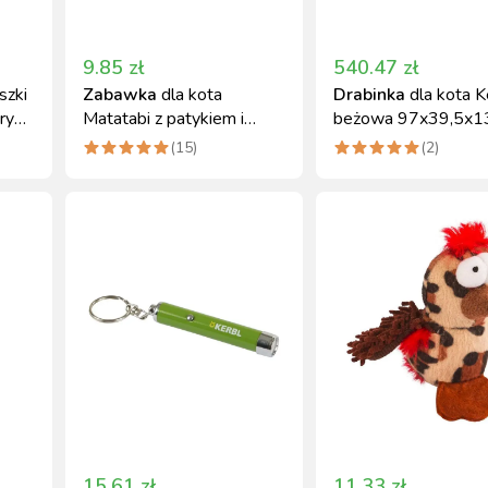
9.85
zł
540.47
zł
szki
Zabawka
dla kota
Drabinka
dla kota K
ry
Matatabi z patykiem i
beżowa 97x39,5x1
piłką, 20 cm
(
15
)
(
2
)
15.61
zł
11.33
zł