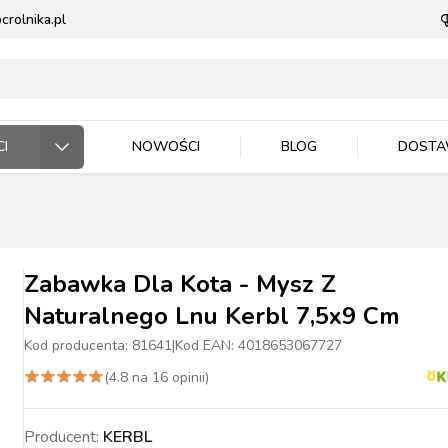
rolnika.pl
I
NOWOŚCI
BLOG
DOST
ODARSTWO ROLNE
RZĘTA DOMOWE
 JEŹDZIEC
DNICTWO
WLA ZWIERZĄT
E DLA ZWIERZĄT
Zabawka Dla Kota - Mysz Z
Naturalnego Lnu Kerbl 7,5x9 Cm
Kod producenta:
81641
|
Kod EAN:
4018653067727
(
4.8
na
16
opinii)
ASIONA
BYDŁO
BYDŁO
PIES
MASZYNKI DO
NAWOZY
TRZODA
TRZODA
KOT
WIADRA, POJEMNIKI
ZIEMIA I PODŁOŻA
DRÓB
DRÓB
PTAKI
CE ROBOCZE
TECZKA
PELLET
STOP OWADOM
STRZYŻENIA
MISKI
Producent:
KERBL