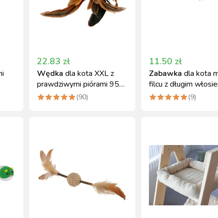
22.83
zł
11.50
zł
mi
Wędka
dla kota XXL z
Zabawka
dla kota 
prawdziwymi piórami 95
filcu z długim włosi
cm Kerbl
Kerbl
(
90
)
(
9
)