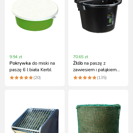
9.94
zł
70.65
zł
Pokrywka
do miski na
Żłób
na paszę z
paszę 6 l biała Kerbl
zawiesiem i pałąkiem
Kerbl, 12 l, czarny
(
20
)
(
135
)