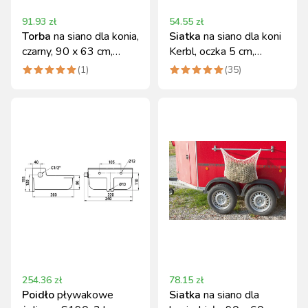
91.93
zł
54.55
zł
Torba
na siano dla konia,
Siatka
na siano dla koni
czarny, 90 x 63 cm,
Kerbl, oczka 5 cm,
Kerbl
niebieska
(
1
)
(
35
)
254.36
zł
78.15
zł
Poidło
pływakowe
Siatka
na siano dla