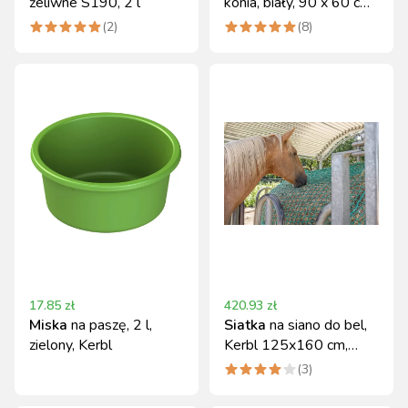
żeliwne S190, 2 l
konia, biały, 90 x 60 cm,
oczko 3 cm, Kerbl
(
2
)
(
8
)
17.85
zł
420.93
zł
Miska
na paszę, 2 l,
Siatka
na siano do bel,
zielony, Kerbl
Kerbl 125x160 cm,
zielona
(
3
)