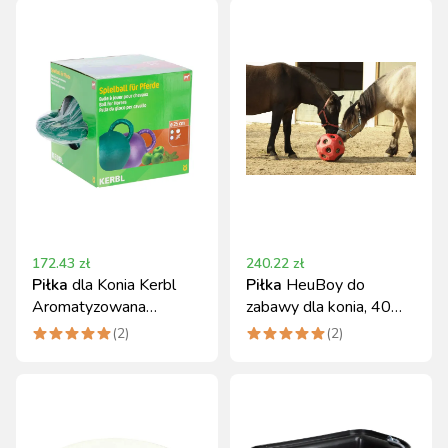
172.43
zł
240.22
zł
Piłka
dla Konia Kerbl
Piłka
HeuBoy do
Aromatyzowana
zabawy dla konia, 40
Jabłkiem 25 cm
cm, różowa
(
2
)
(
2
)