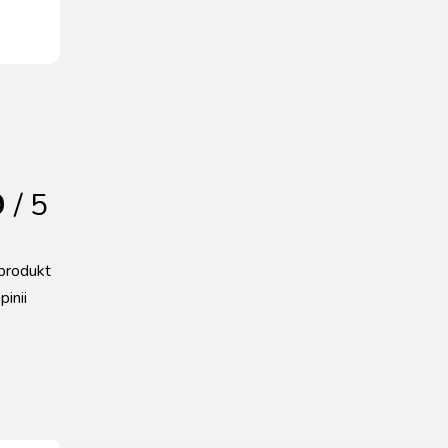
9
/ 5
produkt
pinii