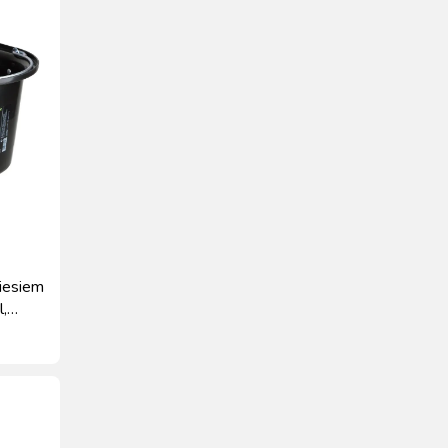
iesiem
l,