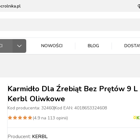
rolnika.pl
I
NOWOŚCI
BLOG
DOST
ODARSTWO ROLNE
RZĘTA DOMOWE
 JEŹDZIEC
DNICTWO
WLA ZWIERZĄT
E DLA ZWIERZĄT
Karmidło Dla Źrebiąt Bez Prętów 9 L
Kerbl Oliwkowe
Kod producenta:
32460
|
Kod EAN:
4018653324608
(
4.9
na
113
opinii)
ASIONA
BYDŁO
BYDŁO
PIES
MASZYNKI DO
NAWOZY
TRZODA
TRZODA
KOT
WIADRA, POJEMNIKI
ZIEMIA I PODŁOŻA
DRÓB
DRÓB
PTAKI
CE ROBOCZE
TECZKA
PELLET
STOP OWADOM
STRZYŻENIA
MISKI
Producent:
KERBL