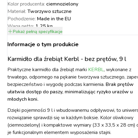
Kolor producenta
:
ciemnozielony
Materiał
:
Tworzywo sztuczne
Pochodzenie
:
Made in the EU
Waga netto
:
1.25 kg
Pokaż
pełną specyfikacje
Wysokość
:
33.5 cm
NACJA ROŚLIN
ZYNKI DO
ZYNKI DO
PSY
URZĄDZENIA
KOTY
Szerokość
:
33 cm
WETERYNARIA
Informacje o tym produkcie
SORIA DLA
ZYŻENIA
ZYŻENIA
GIENA I
PAKUJEMY SIĘ NA
POMIAROWE
ARTYKUŁY
ZWALCZANIE
ZAKISZANIE
Głębokość
:
28 cm
ECZEŃSTWO
KONIA
TECHNICZNE
ZAWODY
SZKODNIKÓW
Karmidło dla źrebiąt Kerbl - bez prętów, 9 l
Praktyczne karmidło dla źrebiąt marki
KERBL
, wykonane z
trwałego, odpornego na pękanie tworzywa sztucznego, zape
bezpieczeństwo i wygodę podczas karmienia.
Brak prętów
ułatwia dostęp do paszy, minimalizując ryzyko urazów u
młodych koni.
YNFEKCJA
MUCHY W STAJNI.
NOWOŚCI KERBL
ICBRUSH
STOP
2022
Dzięki pojemności 9 l i wbudowanemu odpływowi, to uniwer
rozwiązanie sprawdzi się w każdym boksie. Kolor oliwkowy
(ciemnozielony) i kompaktowe wymiary (33 x 33,5 x 28 cm) c
je funkcjonalnym elementem wyposażenia stajni.