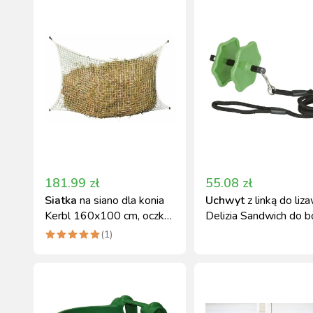
181.99
zł
55.08
zł
Siatka
na siano dla konia
Uchwyt
z linką do liz
Kerbl 160x100 cm, oczko
Delizia Sandwich do 
3 cm
13 cm
(
1
)