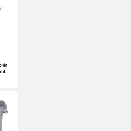
onia
rbl