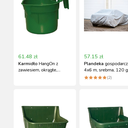
61.48
zł
57.15
zł
Karmidło
HangOn z
Plandeka
gospodarcz
zawiesiem, okrągłe,
4x6 m, srebrna, 120 
zielony, 8 l, Kerbl
Can Agri
(
2
)