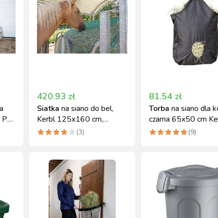
420.93
zł
81.54
zł
a
Siatka
na siano do bel,
Torba
na siano dla k
g PE
Kerbl 125x160 cm,
czarna 65x50 cm Ke
zielona
wytrzymała
(
3
)
(
9
)