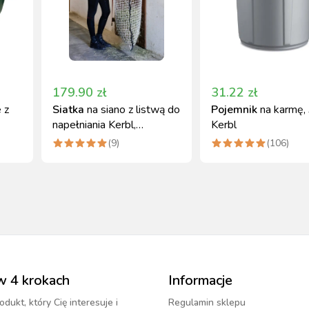
179.90
zł
31.22
zł
 z
Siatka
na siano z listwą do
Pojemnik
na karmę, 
napełniania Kerbl,
Kerbl
90x110cm
(
9
)
(
106
)
w 4 krokach
Informacje
odukt, który Cię interesuje i
Regulamin sklepu