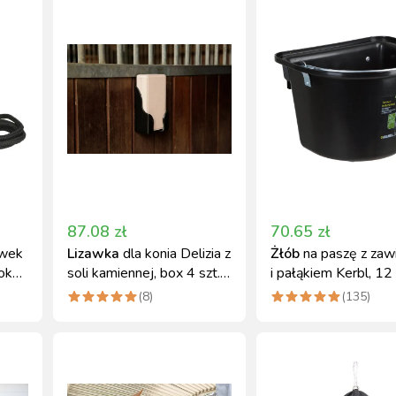
87.08
zł
70.65
zł
awek
Lizawka
dla konia Delizia z
Żłób
na paszę z zaw
boksu
soli kamiennej, box 4 szt. x
i pałąkiem Kerbl, 12 
2 kg, Kerbl
czarny
(
8
)
(
135
)