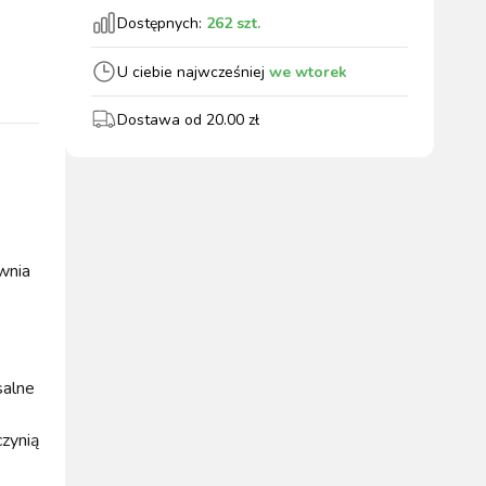
Dostępnych:
262
szt.
wszystkie
U ciebie najwcześniej
we wtorek
Dostawa od
20.00
zł
WYPOSAŻENIE
OGRODZENIA
ZWALCZANIE
PADOK
ELEKTRYCZNE
BOXU
SZKODNIKÓW
wnia
WYPRZEDAŻ
KATALOGU 2024
salne
zynią