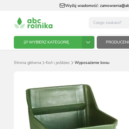
Wyślij wiadomość:
zamowienia@abc
WYBIERZ KATEGORIĘ
PRODUCENC
Strona główna
Koń i jeździec
Wyposażenie boxu
GOSPODARSTWO ROLNE
GOSP
ZWIE
KOŃ I
OGRO
HODO
PASZ
ZWIERZĘTA DOMOWE
KOŃ I JEŹDZIEC
OGRODNICTWO
N
RĘKAWI
AP