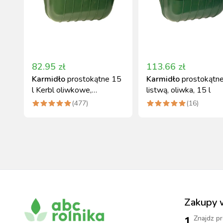
82.95
zł
113.66
zł
Karmidło
prostokątne 15
Karmidło
prostokątne
l Kerbl oliwkowe,
listwą, oliwka, 15 l
tworzywo odporne na
(
477
)
(
16
)
pękanie
Zakupy 
1.
Znajdz pr