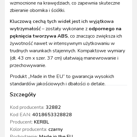
wzmocnione na krawędziach, co zapewnia skuteczne
zbieranie obornika i ściółki.
Kluczową cechą tych wideł jest ich wyjątkowa
wytrzymałość
– zostały wykonane z
odpornego na
pęknięcia tworzywa ABS
, co znacząco zwiększa ich
żywotność nawet w intensywnym użytkowaniu w
trudnych warunkach stajennych. Kompaktowe wymiary
(dł. 43 cm x szer. 37 cm) ułatwiają manewrowanie i
przechowywanie.
Produkt „Made in the EU” to gwarancja wysokich
standardów jakościowych i dbałości o detale.
Szczegóły
Kod producenta:
32882
Kod EAN:
4018653328828
Producent:
KERBL
Kolor producenta
:
czarny
Pochodzenie
:
Made in the EU