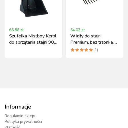
66.86
zł
54.02
zł
Szufelka
Mistboy Kerbl
Widły
do stajni
do sprzątania stajni 90
Premium, bez trzonka,
cm czarna
czarny, Kerbl
(
1
)
Informacje
Regulamin sklepu
Polityka prywatności
Płatność