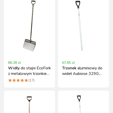
86.38
zł
67.85
zł
Widły
do stajni EcoFork
Trzonek
aluminiowy do
z metalowym trzonkiem
wideł Aubiose 3290,
Kerbl czarny
Kerbl
(
17
)