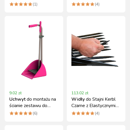
metalowy,
różowy, Kerbl
(
1
)
(
4
)
antypoślizgowy
9.02
zł
113.02
zł
Uchwyt
do montażu na
Widły
do Stajni Kerbl
ścianie zestawu do
Czarne z Elastycznymi
sprzątania w stajni
Zębami (Bez Trzonka)
(
6
)
(
4
)
Mistboy