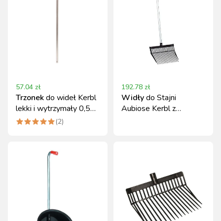
57.04
zł
192.78
zł
Trzonek
do wideł Kerbl
Widły
do Stajni
lekki i wytrzymały 0,5
Aubiose Kerbl z
kg
Aluminiowym Trzonkiem
(
2
)
Czarne