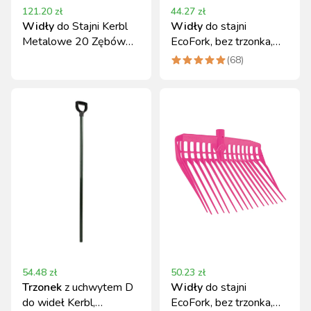
121.20
zł
44.27
zł
Widły
do Stajni Kerbl
Widły
do stajni
Metalowe 20 Zębów
EcoFork, bez trzonka,
Czarne
czarny, Kerbl
(
68
)
54.48
zł
50.23
zł
Trzonek
z uchwytem D
Widły
do stajni
do wideł Kerbl,
EcoFork, bez trzonka,