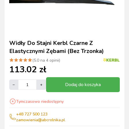
Widły Do Stajni Kerbl Czarne Z
Elastycznymi Zębami (Bez Trzonka)
(
5.0
na
4
opinii)
113.02
zł
Dodaj do koszyka
–
+
Tymczasowo niedostępny
+48 727 500 123
zamowienia@abcrolnika.pl