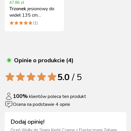
47.86
zł
Trzonek
jesionowy do
wideł 135 cm
profilowany Kerbl
(
1
)
Opinie o produkcie (4)
5.0
/ 5
100
%
klientów poleca ten produkt
Ocena na podstawie
4
opinii
Dodaj opinię!
Oceń
Widły do Stajni Kerbl Czarne z Elastycznymi Zębami