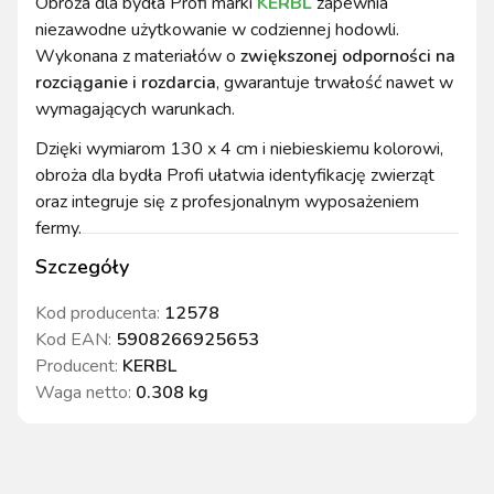
Obroża dla bydła Profi marki
KERBL
zapewnia
niezawodne użytkowanie w codziennej hodowli.
Wykonana z materiałów o
zwiększonej odporności na
rozciąganie i rozdarcia
, gwarantuje trwałość nawet w
wymagających warunkach.
Dzięki wymiarom 130 x 4 cm i niebieskiemu kolorowi,
obroża dla bydła Profi ułatwia identyfikację zwierząt
oraz integruje się z profesjonalnym wyposażeniem
fermy.
Szczegóły
Kod producenta:
12578
Kod EAN:
5908266925653
Producent:
KERBL
Waga netto
:
0.308 kg