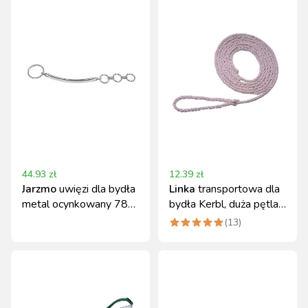
44.93
zł
12.39
zł
Jarzmo
uwięzi dla bydła
Linka
transportowa dla
metal ocynkowany 78
bydła Kerbl, duża pętla,
cm Kerbl
320 cm x 12 mm
(
13
)