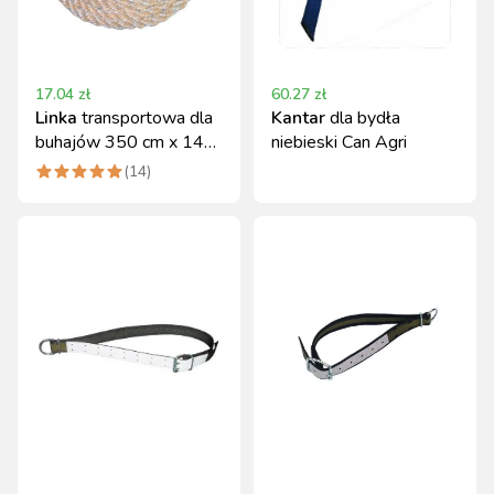
17.04
zł
60.27
zł
Linka
transportowa dla
Kantar
dla bydła
buhajów 350 cm x 14
niebieski Can Agri
mm z małą pętlą Kerbl
(
14
)