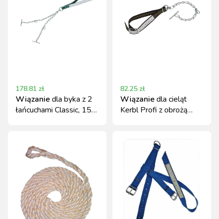
178.81
zł
82.25
zł
Wiązanie
dla byka z 2
Wiązanie
dla cieląt
łańcuchami Classic, 150
Kerbl Profi z obrożą
cm, Kerbl
100x4 cm