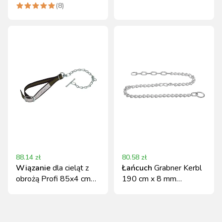
biało-zielona, Kerbl
zielona Kerbl
(
8
)
88.14
zł
80.58
zł
Wiązanie
dla cieląt z
Łańcuch
Grabner Kerbl
obrożą Profi 85x4 cm
190 cm x 8 mm
Kerbl
galwanizowany