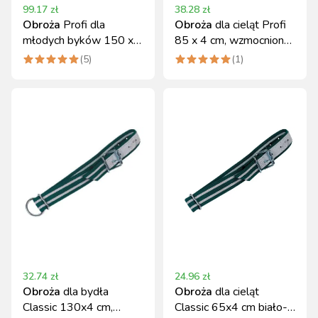
99.17
zł
38.28
zł
Obroża
Profi dla
Obroża
dla cieląt Profi
młodych byków 150 x
85 x 4 cm, wzmocniona,
5,5 cm Kerbl
Kerbl
(
5
)
(
1
)
ocynkowane elementy
32.74
zł
24.96
zł
Obroża
dla bydła
Obroża
dla cieląt
Classic 130x4 cm,
Classic 65x4 cm biało-