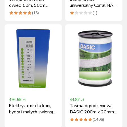
owiec, 50m, 90cm,
uniwersalny Corral NA
podw. szpic,
200 DUO 12/230V
(
16
)
(
1
)
pomarańczowa, Kerbl
2,6J
494.55
zł
44.87
zł
Elektryzator
dla koni,
Taśma
ogrodzeniowa
bydła i małych zwierząt
BASIC 200m x 20mm
Corral NA 100 DUO
biała Kerbl
(
1406
)