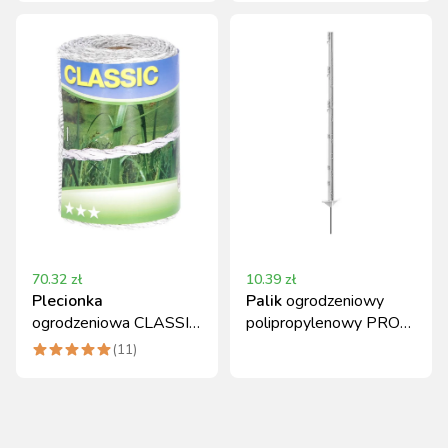
70.32
zł
10.39
zł
Plecionka
Palik
ogrodzeniowy
ogrodzeniowa CLASSIC
polipropylenowy PROFI
250 m x 2 mm biała
125 cm biały podwójna
(
11
)
Kerbl
stopka