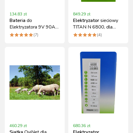
134.83
zł
849.29
zł
Bateria
do
Elektryzator
sieciowy
Elektryzatora 9V 90Ah
TITAN N 6800, dla
Kerbl Cynkowo-
różnych zwierząt
(
7
)
(
4
)
Powietrzna
460.29
zł
680.36
zł
Siatka
OviNet dla
Elektryzator