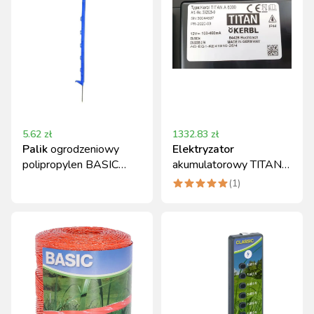
5.62
zł
1332.83
zł
Palik
ogrodzeniowy
Elektryzator
polipropylen BASIC
akumulatorowy TITAN
105 cm niebieski Kerbl
A 8000 dla zwierząt
(
1
)