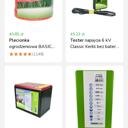
45.85
zł
45.23
zł
Plecionka
Tester
napięcia 6 kV
ogrodzeniowa BASIC
Classic Kerbl bez baterii,
500 m pomarańczowa
precyzyjny pomiar
(
1148
)
Kerbl