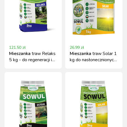
121.50
zł
26.99
zł
Mieszanka
traw Relaks
Mieszanka
traw Solar 1
5 kg - do regeneracji i
kg do nasłonecznionych i
rekultywacji trawników
suchych terenów