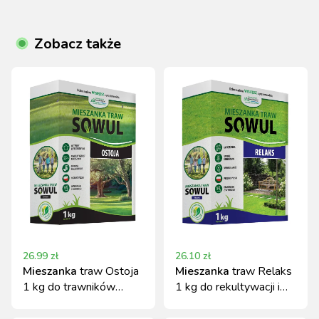
Zobacz także
26.99
zł
26.10
zł
Mieszanka
traw Ostoja
Mieszanka
traw Relaks
1 kg do trawników
1 kg do rekultywacji i
przydomowych Sowul &
dosiewów
Sowul