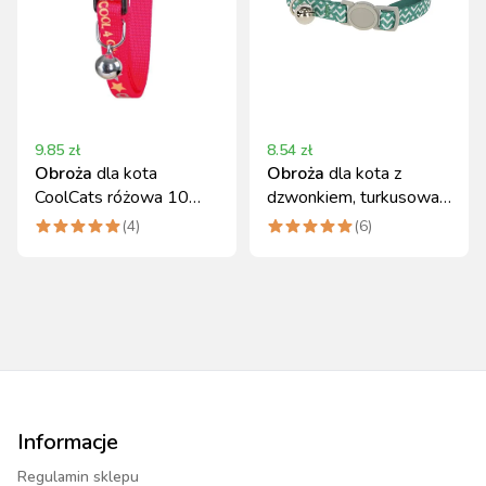
9.85
zł
8.54
zł
Obroża
dla kota
Obroża
dla kota z
CoolCats różowa 10
dzwonkiem, turkusowa,
mm Kerbl
regulowana, Kerbl
(
4
)
(
6
)
Informacje
Regulamin sklepu