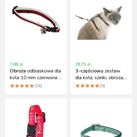
7.88
zł
28.75
zł
Obroża
odblaskowa dla
3-częściowy
zestaw
kota 10 mm czerwona z
dla kota, szelki, obroża,
dzwoneczkiem Kerbl
smycz, Kerbl
(
14
)
(
5
)