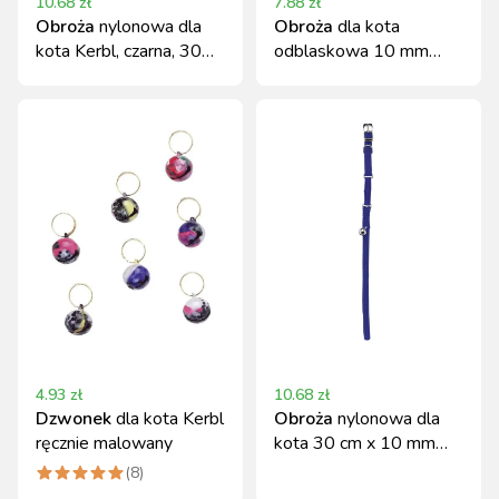
10.68
zł
7.88
zł
Obroża
nylonowa dla
Obroża
dla kota
kota Kerbl, czarna, 30
odblaskowa 10 mm
cm x 10 mm
srebrna Kerbl
4.93
zł
10.68
zł
Dzwonek
dla kota Kerbl
Obroża
nylonowa dla
ręcznie malowany
kota 30 cm x 10 mm
niebieska Kerbl
(
8
)