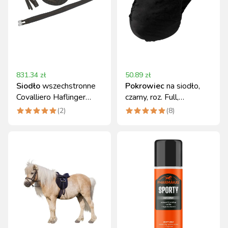
831.34
zł
50.89
zł
Siodło
wszechstronne
Pokrowiec
na siodło,
Covalliero Haflinger
czarny, roz. Full,
17,5" czarne komplet
Covalliero
(
2
)
(
8
)