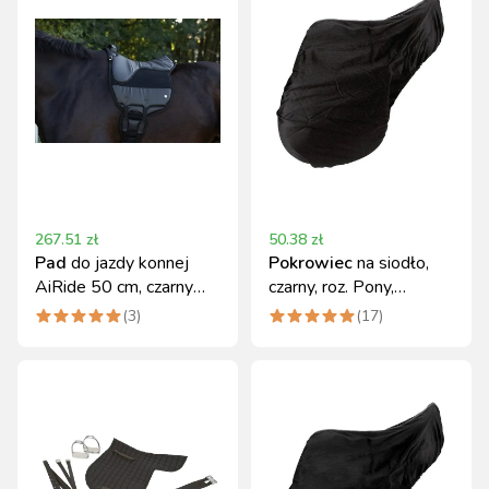
267.51
zł
50.38
zł
Pad
do jazdy konnej
Pokrowiec
na siodło,
AiRide 50 cm, czarny
czarny, roz. Pony,
Covalliero
Covalliero
(
3
)
(
17
)