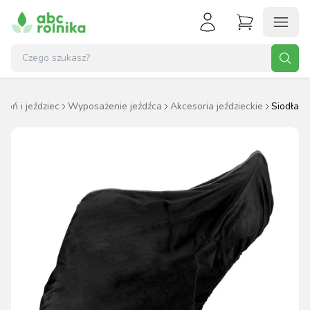
Koń i jeździec
Wyposażenie jeźdźca
Akcesoria jeździeckie
Siodła