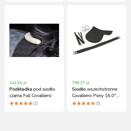
Covalliero
142.45
zł
799.77
zł
Podkładka
pod siodło
Siodło
wszechstronne
czarna Full Covalliero
Covalliero Pony 16.0"
komplet czarny
(
2
)
(
5
)