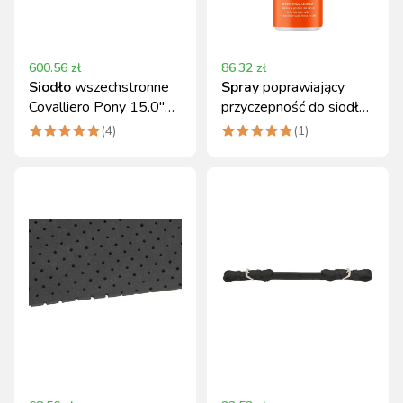
600.56
zł
86.32
zł
Siodło
wszechstronne
Spray
poprawiający
Covalliero Pony 15.0"
przyczepność do siodła,
Komplet Czarne
200 ml, Pharmakas
(
4
)
(
1
)
Horse Fitform