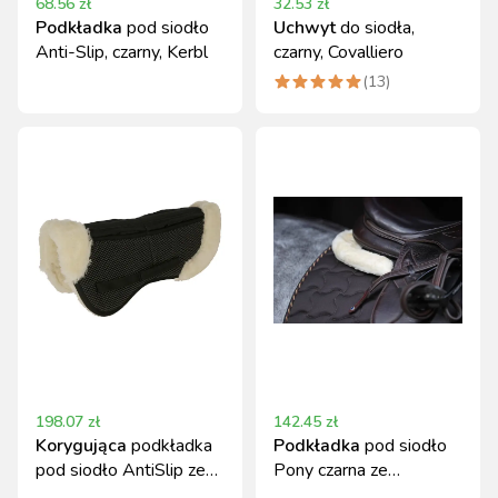
68.56
zł
32.53
zł
Podkładka
pod siodło
Uchwyt
do siodła,
Anti-Slip, czarny, Kerbl
czarny, Covalliero
(
13
)
198.07
zł
142.45
zł
Korygująca
podkładka
Podkładka
pod siodło
pod siodło AntiSlip ze
Pony czarna ze
sztucznym futrem
sztucznym futrem