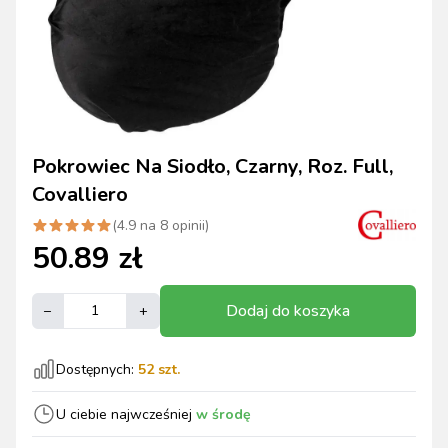
Pokrowiec Na Siodło, Czarny, Roz. Full,
Covalliero
(
4.9
na
8
opinii)
50.89
zł
Dodaj do koszyka
–
+
Dostępnych:
52
szt.
U ciebie najwcześniej
w środę