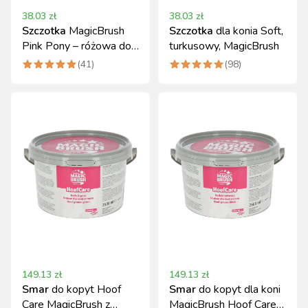
38.03
zł
38.03
zł
Szczotka
MagicBrush
Szczotka
dla konia Soft,
Pink Pony – różowa do
turkusowy, MagicBrush
pielęgnacji konia
(
41
)
(
98
)
149.13
zł
149.13
zł
Smar
do kopyt Hoof
Smar
do kopyt dla koni
Care MagicBrush z
MagicBrush Hoof Care