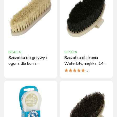
63.43
zł
53.90
zł
Szczotka
do grzywy i
Szczotka
dla konia
ogona dla konia
WaterLily, miękka, 14
WaterLily, 22 cm,
cm, MagicBrush
(
3
)
MagicBrush