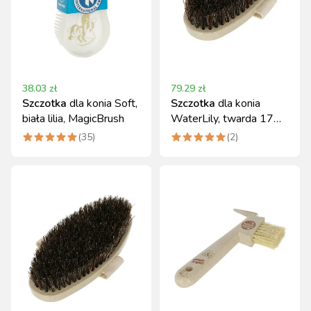
38.03
zł
79.29
zł
Szczotka
dla konia Soft,
Szczotka
dla konia
biała lilia, MagicBrush
WaterLily, twarda 17
cm, MagicBrush
(
35
)
(
2
)