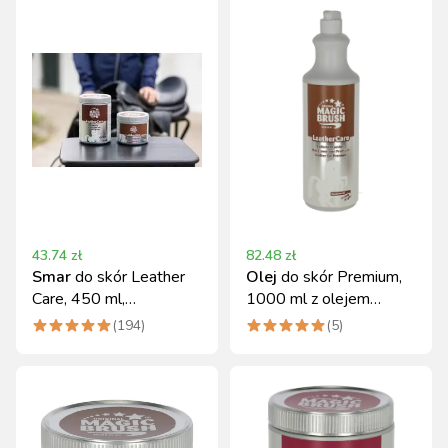
43.74
zł
82.48
zł
Smar
do skór Leather
Olej
do skór Premium,
Care, 450 ml,
1000 ml z olejem
MagicBrush
makadamia MagicBrush
(
194
)
(
5
)