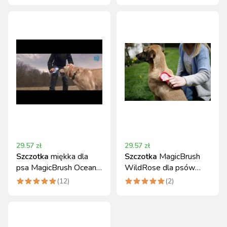
29.57
zł
29.57
zł
Szczotka
miękka dla
Szczotka
MagicBrush
psa MagicBrush Ocean
WildRose dla psów
Blue do delikatnej
krótkowłosych i
(
12
)
(
2
)
pielęgnacji
średniowłosych