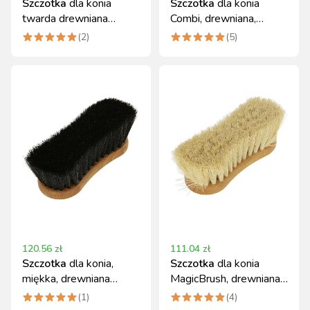
Szczotka
dla konia
Szczotka
dla konia
twarda drewniana
Combi, drewniana,
MagicBrush
MagicBrush
(
2
)
(
5
)
120.56
zł
111.04
zł
Szczotka
dla konia,
Szczotka
dla konia
miękka, drewniana
MagicBrush, drewniana,
MagicBrush
miękka
(
1
)
(
4
)