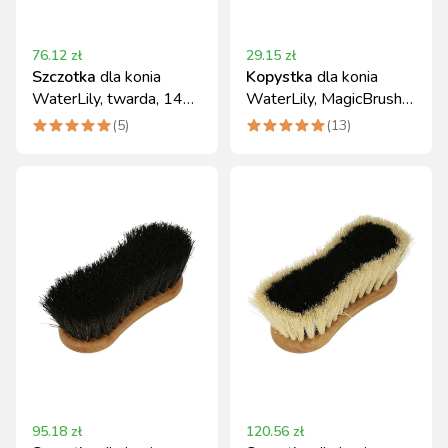
76.12
zł
29.15
zł
Szczotka
dla konia
Kopystka
dla konia
WaterLily, twarda, 14
WaterLily, MagicBrush -
cm, MagicBrush
ekologiczny plastik
(
5
)
(
13
)
95.18
zł
120.56
zł