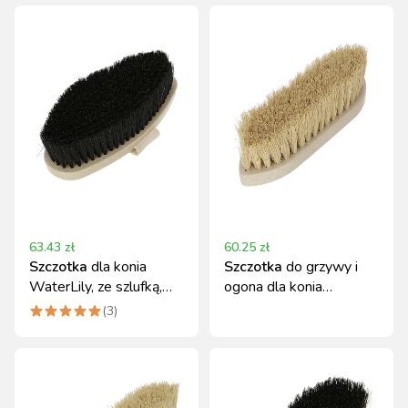
63.43
zł
60.25
zł
Szczotka
dla konia
Szczotka
do grzywy i
WaterLily, ze szlufką,
ogona dla konia
miękka, 17 cm,
WaterLily, 18 cm,
(
3
)
MagicBrush
MagicBrush