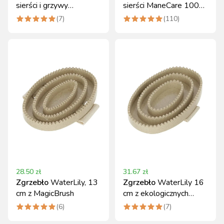
sierści i grzywy
sierści ManeCare 1000
MagicBrush 5000 ml
ml z olejkiem
(
7
)
(
110
)
migdałowym
28.50
zł
31.67
zł
Zgrzebło
WaterLily, 13
Zgrzebło
WaterLily 16
cm z MagicBrush
cm z ekologicznych
materiałów
(
6
)
(
7
)