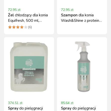
72.95
zł
72.95
zł
Żel
chłodzący dla konia
Szampon
dla konia
Equifresh, 500 ml,
Wash&Shine z proteiny
MagicBrush
owsa 1000 ml
(
6
)
374.51
zł
85.64
zł
Spray
do pielęgnacji
Spray
do pielęgnacji