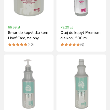
66.59
zł
79.29
zł
Smar
do kopyt dla koni
Olej
do kopyt Premium
Hoof Care, zielony,
dla koni, 500 ml,
1000 ml
MagicBrush
(
40
)
(
6
)