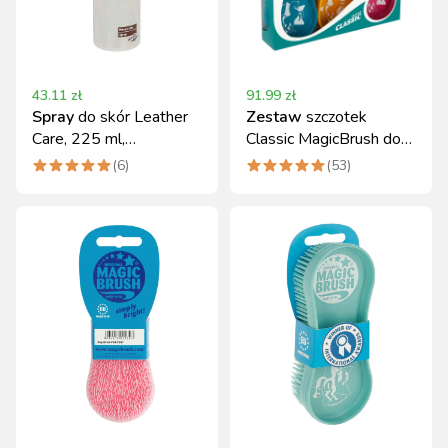
43.11
zł
91.99
zł
Spray
do skór Leather
Zestaw
szczotek
Care, 225 ml,
Classic MagicBrush do
MagicBrush
pielęgnacji koni
(
6
)
(
53
)