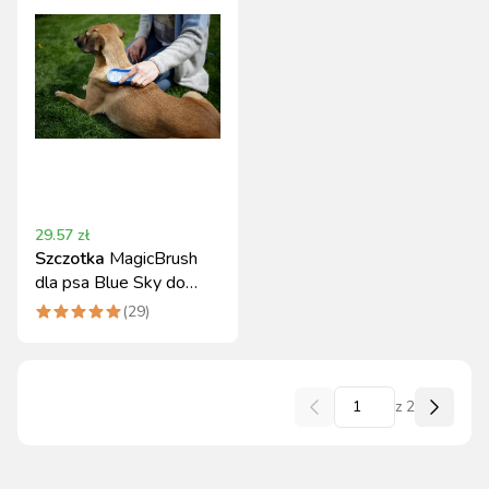
29.57
zł
Szczotka
MagicBrush
dla psa Blue Sky do
sierści krótkiej i średniej
(
29
)
z
2