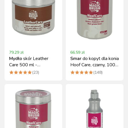
79.29
zł
66.59
zł
Mydło
skór Leather
Smar
do kopyt dla konia
Care 500 ml -
Hoof Care, czarny, 1000
MagicBrush
ml
(
23
)
(
148
)