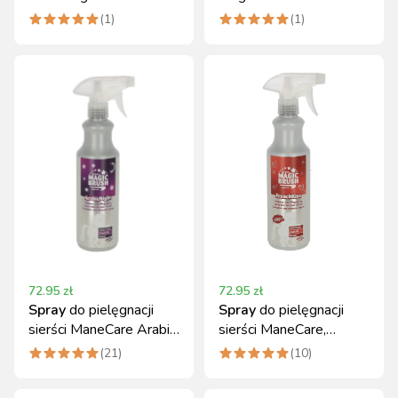
ekstraktem lauru
2500 ml
(
1
)
(
1
)
72.95
zł
72.95
zł
Spray
do pielęgnacji
Spray
do pielęgnacji
sierści ManeCare Arabic
sierści ManeCare,
Nights, 500 ml
French Kiss, 500 ml
(
21
)
(
10
)