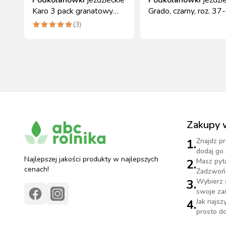
Karo 3 pack granatowy
Grado, czarny, roz. 37
szary brązowy 37-39
Covalliero
(
3
)
Covalliero
Zakupy 
1.
Znajdz pr
dodaj go 
Najlepszej jakości produkty w najlepszych
2.
Masz pyt
cenach!
Zadzwoń 
3.
Wybierz 
swoje za
4.
Jak najs
prosto do