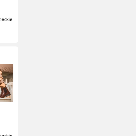
zieckie
zmiar
zieckie