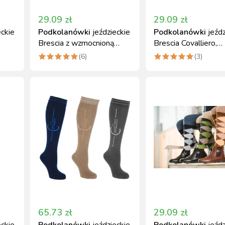
29.09
zł
29.09
zł
eckie
Podkolanówki
jeździeckie
Podkolanówki
jeźd
Brescia z wzmocnioną
Brescia Covalliero,
zowy
częścią, Covalliero
brązowo-różowe, ro
(
6
)
(
3
)
37-39
65.73
zł
29.09
zł
eckie
Podkolanówki
jeździeckie
Podkolanówki
jeźd