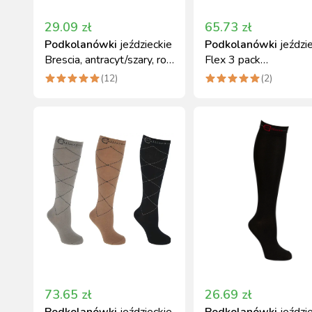
29.09
zł
65.73
zł
Podkolanówki
jeździeckie
Podkolanówki
jeździ
Brescia, antracyt/szary, roz.
Flex 3 pack
37-39
granatowy/szary/brą
(
12
)
(
2
)
34-38 Covalliero
73.65
zł
26.69
zł
Podkolanówki
jeździeckie
Podkolanówki
jeździ