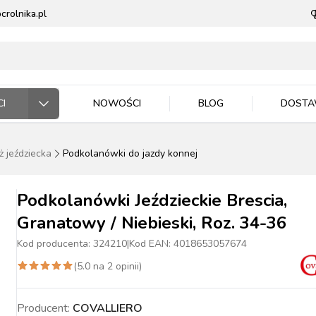
rolnika.pl
I
NOWOŚCI
BLOG
DOST
ż jeździecka
Podkolanówki do jazdy konnej
ODARSTWO ROLNE
RZĘTA DOMOWE
 JEŹDZIEC
DNICTWO
WLA ZWIERZĄT
E DLA ZWIERZĄT
Podkolanówki Jeździeckie Brescia,
Granatowy / Niebieski, Roz. 34-36
Kod producenta:
324210
|
Kod EAN:
4018653057674
(
5.0
na
2
opinii)
ASIONA
BYDŁO
BYDŁO
PIES
MASZYNKI DO
NAWOZY
TRZODA
TRZODA
KOT
WIADRA, POJEMNIKI
ZIEMIA I PODŁOŻA
DRÓB
DRÓB
PTAKI
CE ROBOCZE
TECZKA
PELLET
STOP OWADOM
STRZYŻENIA
MISKI
Producent:
COVALLIERO