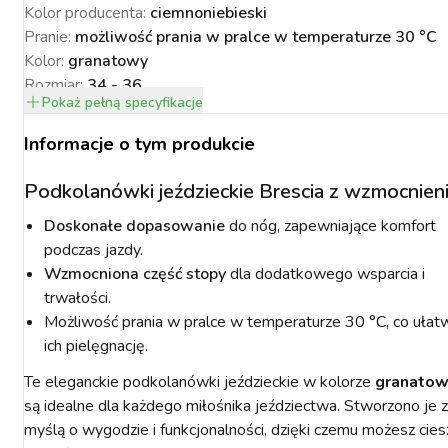
Kolor producenta
:
ciemnoniebieski
Pranie
:
możliwość prania w pralce w temperaturze 30 °C
Kolor
:
granatowy
Rozmiar
:
34 - 36
Pokaż
pełną specyfikacje
Waga netto
:
0.08 kg
NACJA ROŚLIN
ZYNKI DO
ZYNKI DO
PSY
URZĄDZENIA
KOTY
Waga brutto
:
0.09 kg
WETERYNARIA
Informacje o tym produkcie
SORIA DLA
ZYŻENIA
ZYŻENIA
GIENA I
PAKUJEMY SIĘ NA
POMIAROWE
ARTYKUŁY
ZWALCZANIE
ZAKISZANIE
ECZEŃSTWO
KONIA
TECHNICZNE
ZAWODY
SZKODNIKÓW
Podkolanówki jeździeckie Brescia z wzmocnien
Doskonałe dopasowanie
do nóg, zapewniające komfort
podczas jazdy.
Wzmocniona część stopy
dla dodatkowego wsparcia i
trwałości.
Możliwość prania w pralce w temperaturze 30 °C, co ułat
YNFEKCJA
MUCHY W STAJNI.
NOWOŚCI KERBL
ICBRUSH
STOP
2022
ich pielęgnację.
Te eleganckie podkolanówki jeździeckie w kolorze
granato
są idealne dla każdego miłośnika jeździectwa. Stworzono je z
myślą o wygodzie i funkcjonalności, dzięki czemu możesz cies