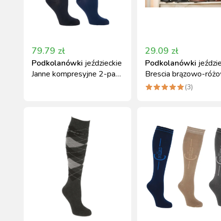
79.79
zł
29.09
zł
Podkolanówki
jeździeckie
Podkolanówki
jeździ
Janne kompresyjne 2-pak
Brescia brązowo-róż
37-39 czarne/granatowe
roz. 40-42 Covalliero
(
3
)