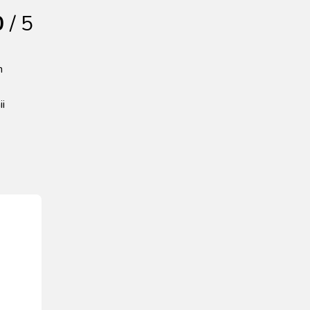
0
/ 5
n
ii