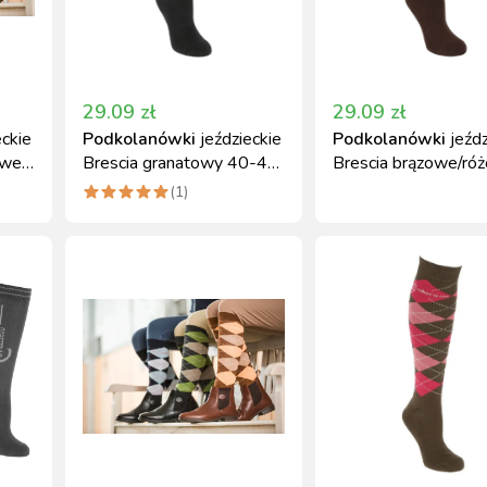
29.09
zł
29.09
zł
eckie
Podkolanówki
jeździeckie
Podkolanówki
jeźd
owe
Brescia granatowy 40-42
Brescia brązowe/ró
Covalliero
34-36 Covalliero
(
1
)