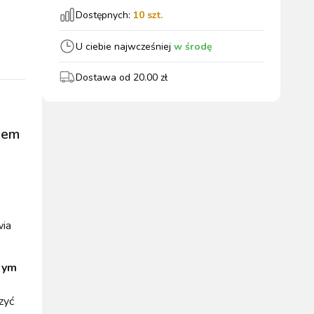
Dostępnych:
10
szt.
wszystkie
U ciebie najwcześniej
w środę
Dostawa od
20.00
zł
WYPOSAŻENIE
OGRODZENIA
ZWALCZANIE
PADOK
ELEKTRYCZNE
BOXU
SZKODNIKÓW
iem
wia
WYPRZEDAŻ
KATALOGU 2024
wym
zyć