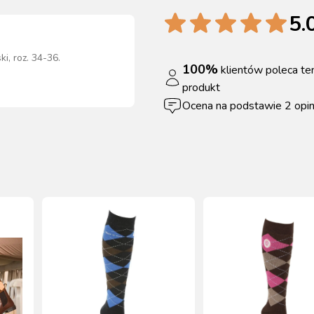
5.
ki, roz. 34-36
.
100
%
klientów poleca te
produkt
Ocena na podstawie
2
opin