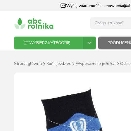
Wyślij wiadomość:
zamowienia@abc
WYBIERZ KATEGORIĘ
PRODUCENC
Strona główna
Koń i jeździec
Wyposażenie jeźdźca
Odzie
GOSPODARSTWO ROLNE
GOSP
ZWIE
KOŃ I
OGRO
HODO
PASZ
ZWIERZĘTA DOMOWE
KOŃ I JEŹDZIEC
OGRODNICTWO
N
RĘKAWI
AP