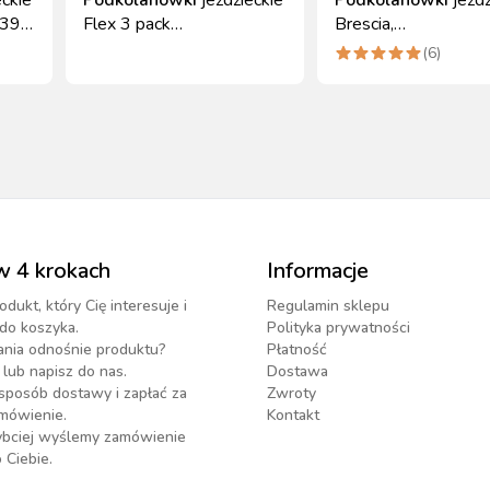
-39,
Flex 3 pack
Brescia,
granatowy/szary/brązowy
granatowy/błękitny, 
(
6
)
39-43 Covalliero
40-42, Covalliero
w 4 krokach
Informacje
odukt, który Cię interesuje i
Regulamin sklepu
do koszyka.
Polityka prywatności
ania odnośnie produktu?
Płatność
lub napisz do nas.
Dostawa
sposób dostawy i zapłać za
Zwroty
mówienie.
Kontakt
zybciej wyślemy zamówienie
 Ciebie.