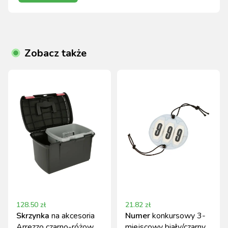
Zobacz także
128.50
zł
21.82
zł
Skrzynka
na akcesoria
Numer
konkursowy 3-
Arrezzo czarno-różowa
miejscowy biały/czarny