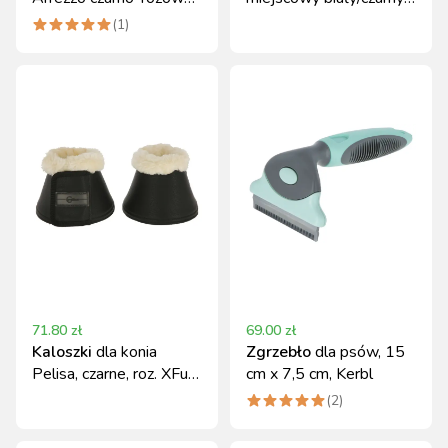
Covalliero
Covalliero
(
1
)
71.80
zł
69.00
zł
Kaloszki
dla konia
Zgrzebło
dla psów, 15
Pelisa, czarne, roz. XFull,
cm x 7,5 cm, Kerbl
Covalliero
(
2
)