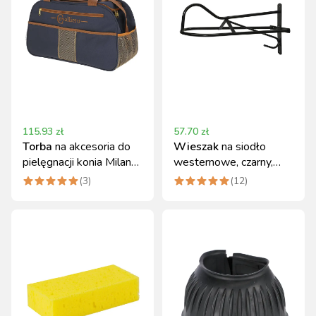
115.93
zł
57.70
zł
Torba
na akcesoria do
Wieszak
na siodło
pielęgnacji konia Milano,
westernowe, czarny,
granatowy/beżowy
Kerbl
(
3
)
(
12
)