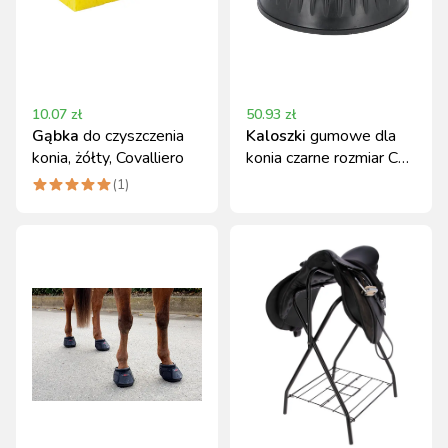
10.07
zł
50.93
zł
Gąbka
do czyszczenia
Kaloszki
gumowe dla
konia, żółty, Covalliero
konia czarne rozmiar Cob
Covalliero
(
1
)