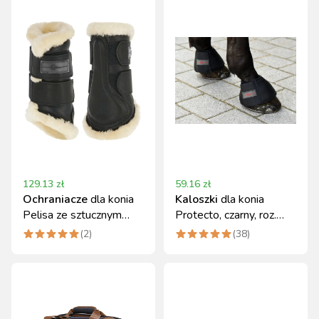
129.13
zł
59.16
zł
Ochraniacze
dla konia
Kaloszki
dla konia
Pelisa ze sztucznym
Protecto, czarny, roz.
futrem Covalliero
Full, Covalliero
(
2
)
(
38
)