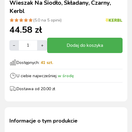
Wieszak Na Siodło, Składany, Czarny,
Kerbl
(
5.0
na
5
opinii)
44.58
zł
Dodaj do koszyka
–
+
Dostępnych:
41
szt.
U ciebie najwcześniej
w środę
Dostawa od
20.00
zł
Informacje o tym produkcie