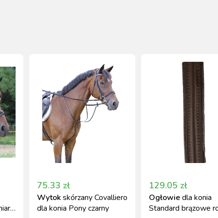
75.33
zł
129.05
zł
Wytok
skórzany Covalliero
Ogłowie
dla konia
iar
dla konia Pony czarny
Standard brązowe r