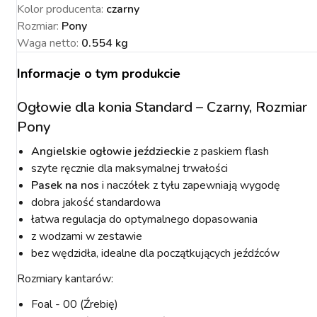
Kolor producenta
:
czarny
Rozmiar
:
Pony
Waga netto
:
0.554 kg
Informacje o tym produkcie
NACJA ROŚLIN
ZYNKI DO
ZYNKI DO
PSY
URZĄDZENIA
KOTY
WETERYNARIA
SORIA DLA
ZYŻENIA
ZYŻENIA
GIENA I
PAKUJEMY SIĘ NA
POMIAROWE
ARTYKUŁY
ZWALCZANIE
Ogłowie dla konia Standard – Czarny, Rozmiar
ZAKISZANIE
ECZEŃSTWO
KONIA
TECHNICZNE
ZAWODY
SZKODNIKÓW
Pony
Angielskie ogłowie jeździeckie
z paskiem flash
szyte ręcznie dla maksymalnej trwałości
Pasek na nos
i naczółek z tyłu zapewniają wygodę
dobra jakość standardowa
łatwa regulacja do optymalnego dopasowania
YNFEKCJA
MUCHY W STAJNI.
NOWOŚCI KERBL
ICBRUSH
z wodzami w zestawie
STOP
2022
bez wędzidła, idealne dla początkujących jeźdźców
Rozmiary kantarów:
Foal - 00 (Źrebię)