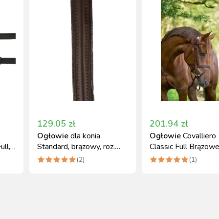
129.05
zł
201.94
zł
Ogłowie
dla konia
Ogłowie
Covalliero
ull,
Standard, brązowy, roz.
Classic Full Brązowe
Pony, Covalliero
Wodzami
(
2
)
(
1
)