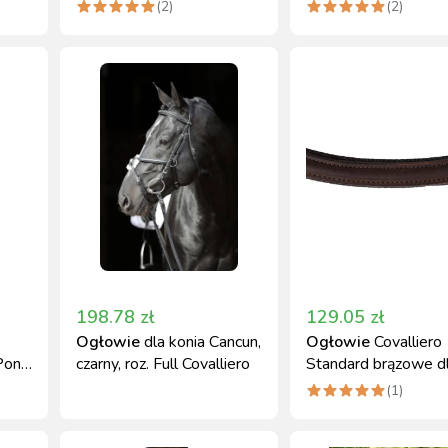
Full COVALLIERO
(
2
)
(
2
)
198.78
zł
129.05
zł
Ogłowie
dla konia Cancun,
Ogłowie
Covalliero
Pony,
czarny, roz. Full Covalliero
Standard brązowe d
Shetty z wodzami
(
1
)