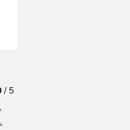
0
/ 5
n
ii