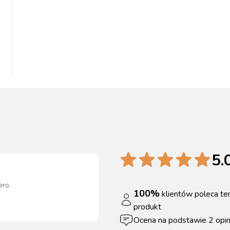
5.
ero
.
100
%
klientów poleca te
produkt
Ocena na podstawie
2
opin