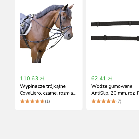
110.63
zł
62.41
zł
Wypinacze
trójkątne
Wodze
gumowane
Covalliero, czarne, rozmiar
AntiSlip, 20 mm, roz. F
Pony
czarny, Covalliero
(
1
)
(
7
)