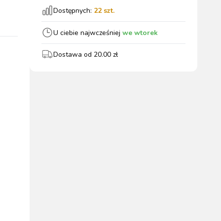
Dostępnych:
22
szt.
wszystkie
U ciebie najwcześniej
we wtorek
Dostawa od
20.00
zł
WYPOSAŻENIE
OGRODZENIA
ZWALCZANIE
PADOK
ELEKTRYCZNE
BOXU
SZKODNIKÓW
WYPRZEDAŻ
KATALOGU 2024