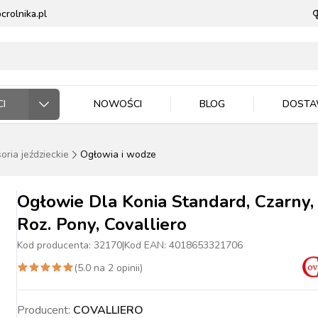
rolnika.pl
I
NOWOŚCI
BLOG
DOST
oria jeździeckie
Ogłowia i wodze
ODARSTWO ROLNE
RZĘTA DOMOWE
 JEŹDZIEC
DNICTWO
WLA ZWIERZĄT
E DLA ZWIERZĄT
Ogłowie Dla Konia Standard, Czarny,
Roz. Pony, Covalliero
Kod producenta:
32170
|
Kod EAN:
4018653321706
(
5.0
na
2
opinii)
ASIONA
BYDŁO
BYDŁO
PIES
MASZYNKI DO
NAWOZY
TRZODA
TRZODA
KOT
WIADRA, POJEMNIKI
ZIEMIA I PODŁOŻA
DRÓB
DRÓB
PTAKI
CE ROBOCZE
TECZKA
PELLET
STOP OWADOM
STRZYŻENIA
MISKI
Producent:
COVALLIERO