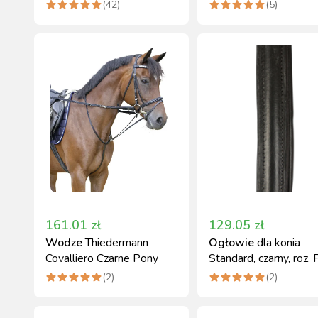
Covalliero
Pony
(
42
)
(
5
)
161.01
zł
129.05
zł
Wodze
Thiedermann
Ogłowie
dla konia
Covalliero Czarne Pony
Standard, czarny, roz. 
Covalliero
(
2
)
(
2
)