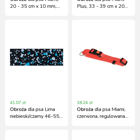
20 - 35 cm x 10 mm,
Plus, 33 - 39 cm x 20
czarna, Kerbl
mm, czarna
41.07
zł
18.24
zł
Obroża
dla psa Lima
Obroża
dla psa Miami,
niebieski/czarny 46-55
czerwona, regulowana
cm 25 mm Kerbl
40-55 cm, Kerbl