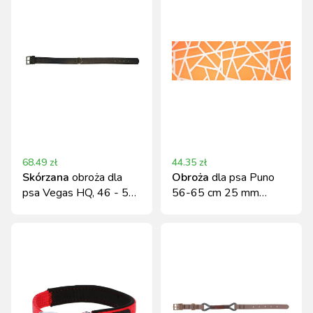
68.49
zł
44.35
zł
Skórzana
obroża dla
Obroża
dla psa Puno
psa Vegas HQ, 46 - 52
56-65 cm 25 mm
cm x 20 mm czarna,
pomarańczowa Kerbl
Kerbl