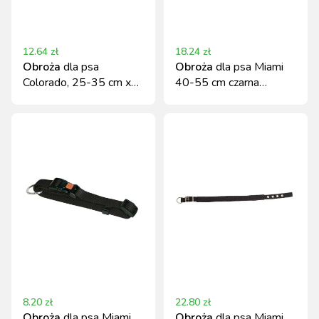
12.64
zł
18.24
zł
Obroża
dla psa
Obroża
dla psa Miami
Colorado, 25-35 cm x
40-55 cm czarna
15 mm, fuksja, Kerbl
nylonowa z regulacją
8.20
zł
22.80
zł
Obroża
dla psa Miami,
Obroża
dla psa Miami