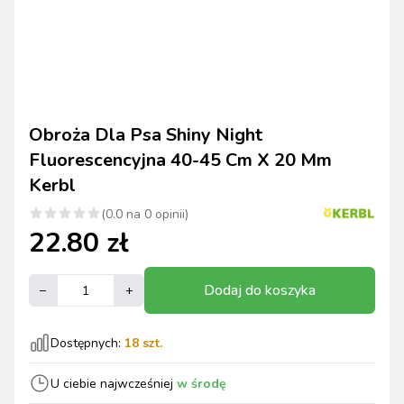
Obroża Dla Psa Shiny Night
Fluorescencyjna 40-45 Cm X 20 Mm
Kerbl
(
0.0
na
0
opinii)
22.80
zł
Dodaj do koszyka
–
+
Dostępnych:
18
szt.
U ciebie najwcześniej
w środę