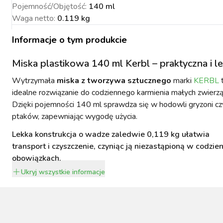
Pojemność/Objętość
:
140 ml
Waga netto
:
0.119 kg
Informacje o tym produkcie
NACJA ROŚLIN
ZYNKI DO
ZYNKI DO
PSY
Miska plastikowa 140 ml Kerbl – praktyczna i l
URZĄDZENIA
KOTY
WETERYNARIA
SORIA DLA
ZYŻENIA
ZYŻENIA
GIENA I
PAKUJEMY SIĘ NA
POMIAROWE
ARTYKUŁY
ZWALCZANIE
ZAKISZANIE
Wytrzymała
miska z tworzywa sztucznego
marki
KERBL
ECZEŃSTWO
KONIA
TECHNICZNE
ZAWODY
SZKODNIKÓW
idealne rozwiązanie do codziennego karmienia małych zwierzą
Dzięki pojemności 140 ml sprawdza się w hodowli gryzoni cz
ptaków, zapewniając wygodę użycia.
Lekka konstrukcja o wadze zaledwie 0,119 kg ułatwia
transport i czyszczenie, czyniąc ją niezastąpioną w codzie
obowiązkach.
YNFEKCJA
MUCHY W STAJNI.
NOWOŚCI KERBL
ICBRUSH
STOP
2022
Ukryj
wszystkie informacje