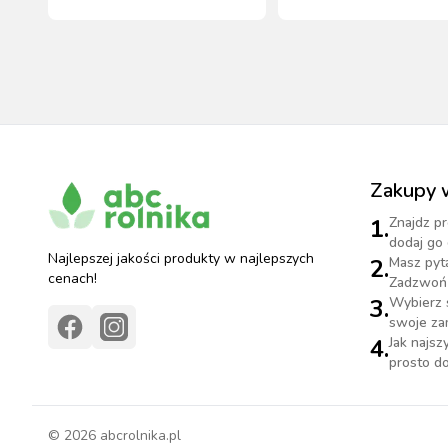
Zakupy 
1.
Znajdz pr
dodaj go 
Najlepszej jakości produkty w najlepszych
2.
Masz pyt
cenach!
Zadzwoń 
3.
Wybierz 
swoje za
4.
Jak najs
prosto do
©
2026
abcrolnika.pl