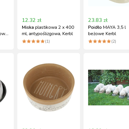
12.32
zł
23.83
zł
Miska
plastikowa 2 x 400
Poidło
MAYA 3,5 l
owa,
ml, antypoślizgowa, Kerbl
beżowe Kerbl
(
1
)
(
2
)