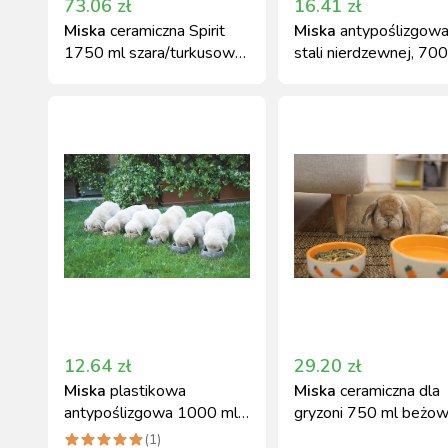
73.06
zł
16.41
zł
Miska
ceramiczna Spirit
Miska
antypoślizgowa
1750 ml szara/turkusowa
stali nierdzewnej, 700
KERBL
Kerbl
12.64
zł
29.20
zł
Miska
plastikowa
Miska
ceramiczna dla
antypoślizgowa 1000 ml
gryzoni 750 ml beżo
Kerbl
pomarańczowa Kerbl
(
1
)