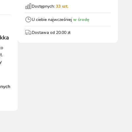
Dostępnych:
33
szt.
wszystkie
U ciebie najwcześniej
w środę
Dostawa od
20.00
zł
ekka
WYPOSAŻENIE
OGRODZENIA
ZWALCZANIE
PADOK
to
ELEKTRYCZNE
BOXU
SZKODNIKÓW
t.
y
nnych
WYPRZEDAŻ
KATALOGU 2024