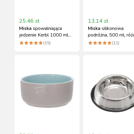
25.46
zł
13.14
zł
Miska
spowalniająca
Miska
silikonowa
jedzenie Kerbl 1000 ml
podróżna, 500 ml, róż
zielona
Kerbl
(
15
)
(
11
)