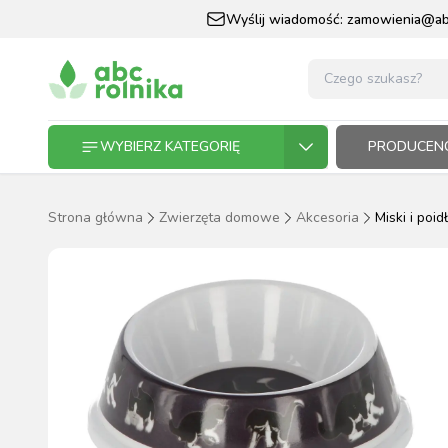
Wyślij wiadomość:
zamowienia@abc
WYBIERZ KATEGORIĘ
PRODUCENC
Strona główna
Zwierzęta domowe
Akcesoria
Miski i poid
GOSPODARSTWO ROLNE
GOSP
ZWIE
KOŃ I
OGRO
HODO
PASZ
ZWIERZĘTA DOMOWE
KOŃ I JEŹDZIEC
OGRODNICTWO
N
RĘKAWI
AP