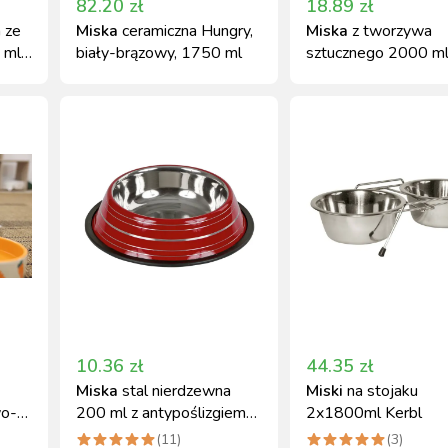
82.20
zł
18.89
zł
 ze
Miska
ceramiczna Hungry,
Miska
z tworzywa
 ml,
biały-brązowy, 1750 ml
sztucznego 2000 ml
antypoślizgowa
10.36
zł
44.35
zł
Miska
stal nierdzewna
Miski
na stojaku
wo-
200 ml z antypoślizgiem
2x1800ml Kerbl
Kerbl
(
11
)
(
3
)