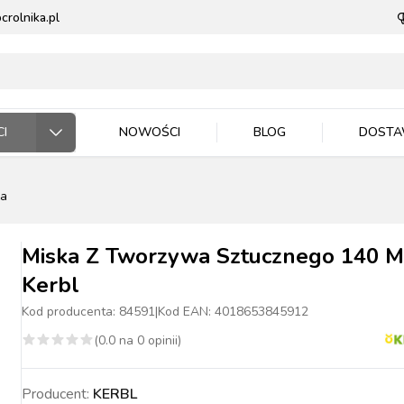
rolnika.pl
I
NOWOŚCI
BLOG
DOST
ła
ODARSTWO ROLNE
RZĘTA DOMOWE
 JEŹDZIEC
DNICTWO
WLA ZWIERZĄT
E DLA ZWIERZĄT
Miska Z Tworzywa Sztucznego 140 M
Kerbl
Kod producenta:
84591
|
Kod EAN:
4018653845912
(
0.0
na
0
opinii)
ASIONA
BYDŁO
BYDŁO
PIES
MASZYNKI DO
NAWOZY
TRZODA
TRZODA
KOT
WIADRA, POJEMNIKI
ZIEMIA I PODŁOŻA
DRÓB
DRÓB
PTAKI
CE ROBOCZE
TECZKA
PELLET
STOP OWADOM
STRZYŻENIA
MISKI
Producent:
KERBL