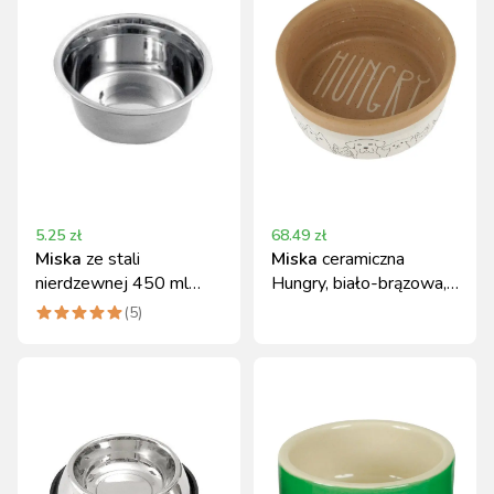
5.25
zł
68.49
zł
Miska
ze stali
Miska
ceramiczna
nierdzewnej 450 ml
Hungry, biało-brązowa,
Kerbl
900 ml, Kerbl
(
5
)