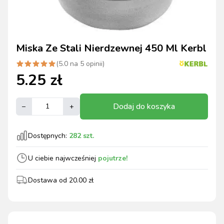
Miska Ze Stali Nierdzewnej 450 Ml Kerbl
(
5.0
na
5
opinii)
5.25
zł
Dodaj do koszyka
–
+
Dostępnych:
282
szt.
U ciebie najwcześniej
pojutrze!
Dostawa od
20.00
zł