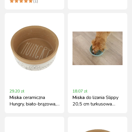
(
1
)
29.20
zł
18.07
zł
Miska
ceramiczna
Miska
do lizania Slippy
Hungry, biało-brązowa,
20,5 cm turkusowa
250 ml, Kerbl
Kerbl