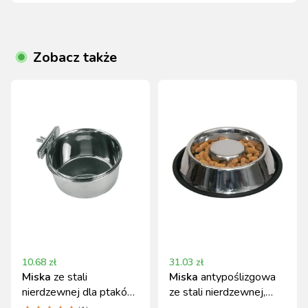
Zobacz także
10.68
zł
31.03
zł
Miska
ze stali
Miska
antypoślizgowa
nierdzewnej dla ptaków,
ze stali nierdzewnej,
300 ml, Kerbl
spowalniająca jedzenie