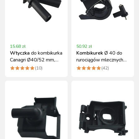
15.68
zł
50.92
zł
Wtyczka
do kombikurka
Kombikurek
Ø 40 do
Canagri Ø40/52 mm,
rurociągów mlecznych
zamiennik 99752001
DeLaval
(
10
)
(
42
)