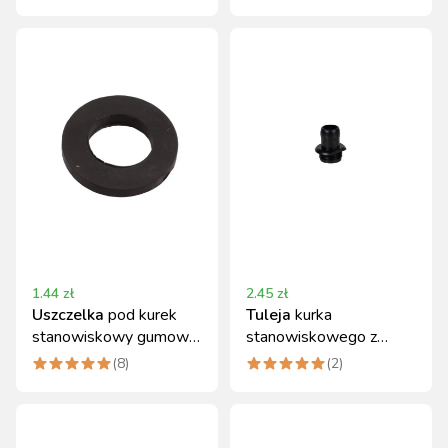
1.44
zł
2.45
zł
Uszczelka
pod kurek
Tuleja
kurka
stanowiskowy gumowa
stanowiskowego z
Canagri
tworzywa sztucznego
(
8
)
(
2
)
Canagri