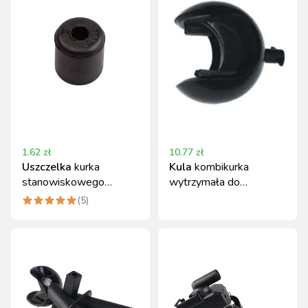
1.62
zł
10.77
zł
Uszczelka
kurka
Kula
kombikurka
stanowiskowego
wytrzymała do
gumowa Canagri 0.02kg
kombikurka 40 i 52 mm
(
5
)