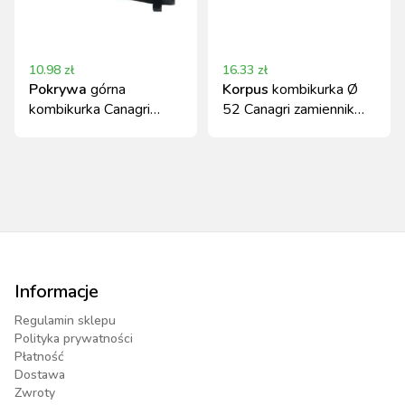
10.98
zł
16.33
zł
Pokrywa
górna
Korpus
kombikurka Ø
kombikurka Canagri
52 Canagri zamiennik
zamiennik Ø 40/52 mm
98829701 night blue
Informacje
Regulamin sklepu
Polityka prywatności
Płatność
Dostawa
Zwroty