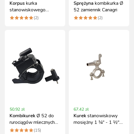
Korpus
kurka
Sprężyna
kombikurka Ø
stanowiskowego
52 zamiennik Canagri
Canagri, tworzywo, 0.21
(
2
)
(
2
)
kg
50.92
zł
67.42
zł
Kombikurek
Ø 52 do
Kurek
stanowiskowy
rurociągów mlecznych
mosiężny 1 ¼" - 1 ½"
DeLaval
Reci Prof
(
15
)