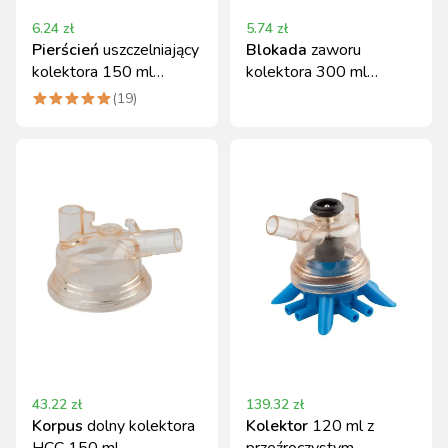
6.24
zł
5.74
zł
Pierścień
uszczelniający
Blokada
zaworu
kolektora 150 ml
kolektora 300 ml
Canagri guma
Classic Canagri
(
19
)
43.22
zł
139.32
zł
Korpus
dolny kolektora
Kolektor
120 ml z
HCC 150 ml
przeźroczystym