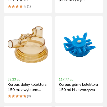
przezroczysty Canagri
korpusem dolnym
(
1
)
32.23
zł
117.77
zł
Korpus
dolny kolektora
Korpus
górny kolektora
150 ml z wylotem
150 ml N z tworzywa
mlecznym Ø16 mm
sztucznego
(
8
)