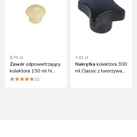
8.70
zł
7.43
zł
Zawór
odpowietrzający
Nakrętka
kolektora 300
kolektora 150 ml N
ml Classic z tworzywa
Canagri
sztucznego
(
1
)