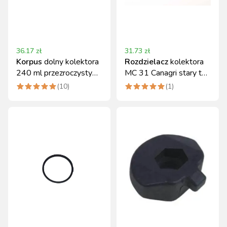
36.17
zł
31.73
zł
Korpus
dolny kolektora
Rozdzielacz
kolektora
240 ml przezroczysty
MC 31 Canagri stary typ
tworzywo Canagri
0.39 kg
(
10
)
(
1
)