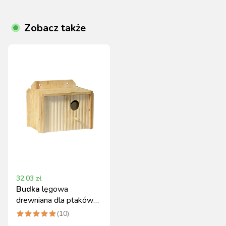
Zobacz także
32.03
zł
Budka
lęgowa
drewniana dla ptaków
21x13x13 cm z
(
10
)
otwieraną pokrywką