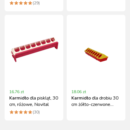
Novital
zakręcane, 1,5 kg
(
29
)
16.76
zł
18.06
zł
Karmidło
dla piskląt, 30
Karmidło
dla drobiu 30
cm, różowe, Novital
cm żółto-czerwone
trwałe z tworzywa
(
30
)