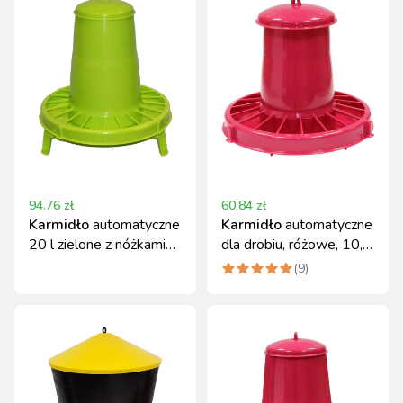
94.76
zł
60.84
zł
Karmidło
automatyczne
Karmidło
automatyczne
20 l zielone z nóżkami
dla drobiu, różowe, 10,5
Novital
l, 7 kg, Novital
(
9
)