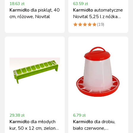
18.63
zł
63.59
zł
Karmidło
dla piskląt, 40
Karmidło
automatyczne
cm, różowe, Novital
Novital 5,25 l z nóżkami
zielone
(
19
)
29.38
zł
6.79
zł
Karmidło
dla młodych
Karmidło
dla drobiu,
kur, 50 x 12 cm, zielone,
biało czerwone,