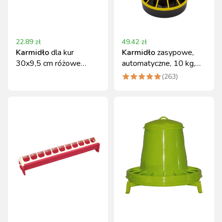
22.89
zł
49.42
zł
Karmidło
dla kur
Karmidło
zasypowe,
30x9,5 cm różowe
automatyczne, 10 kg,
Kerbl praktyczne i lekkie
czarno - żółte
(
263
)