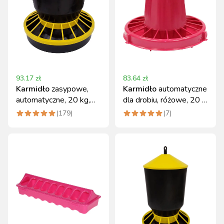
93.17
zł
83.64
zł
Karmidło
zasypowe,
Karmidło
automatyczne
automatyczne, 20 kg,
dla drobiu, różowe, 20 l,
czarno - żółte
15 kg, Novital
(
179
)
(
7
)