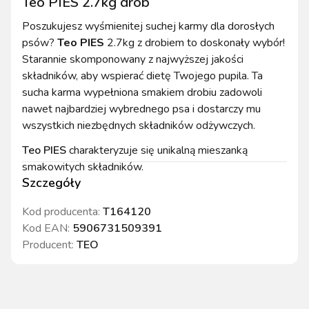
Teo PIES 2.7kg drób
Poszukujesz wyśmienitej suchej karmy dla dorosłych
psów?
Teo PIES
2.7kg z drobiem to doskonały wybór!
Starannie skomponowany z najwyższej jakości
składników, aby wspierać dietę Twojego pupila. Ta
sucha karma wypełniona smakiem drobiu zadowoli
nawet najbardziej wybrednego psa i dostarczy mu
wszystkich niezbędnych składników odżywczych.
Teo PIES
charakteryzuje się unikalną mieszanką
smakowitych składników.
Szczegóły
Kod producenta:
T164120
Kod EAN:
5906731509391
Producent:
TEO