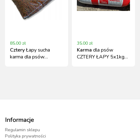
85.00
zł
35.00
zł
Cztery
Łapy sucha
Karma
dla psów
karma dla psów
CZTERY ŁAPY 5x1kg
dorosłych wołowina
baton wieprzowina i
20kg
wołowina
Informacje
Regulamin sklepu
Polityka prywatności