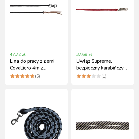
47.72
zł
37.69
zł
Lina
do pracy z ziemi
Uwiąz
Supreme,
Covalliero 4m z
bezpieczny karabińczyk,
zapięciem Bull-Snap
bordowy, 200 cm,
(
5
)
(
1
)
czarna
Covalliero