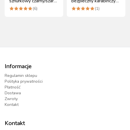
sznurkowy czarny/szary
bezpieczny karabińczyk,
Full Covalliero
czarny, 200 cm
(
6
)
(
1
)
Informacje
Regulamin sklepu
Polityka prywatności
Płatność
Dostawa
Zwroty
Kontakt
Kontakt