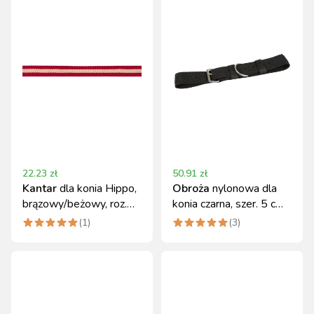
22.23
zł
50.91
zł
Kantar
dla konia Hippo,
Obroża
nylonowa dla
brązowy/beżowy, roz.
konia czarna, szer. 5 cm,
Foal, Covalliero
rozmiar Full Covalliero
(
1
)
(
3
)