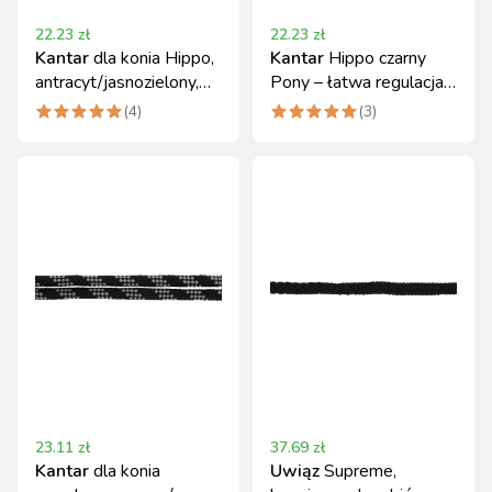
22.23
zł
22.23
zł
Kantar
dla konia Hippo,
Kantar
Hippo czarny
antracyt/jasnozielony,
Pony – łatwa regulacja,
roz. Cob
Covalliero
(
4
)
(
3
)
23.11
zł
37.69
zł
Kantar
dla konia
Uwiąz
Supreme,