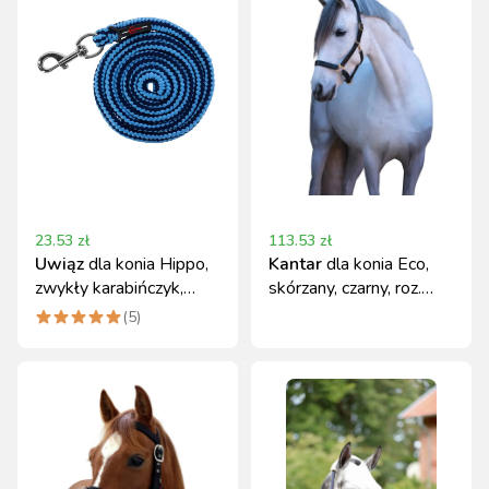
23.53
zł
113.53
zł
Uwiąz
dla konia Hippo,
Kantar
dla konia Eco,
zwykły karabińczyk,
skórzany, czarny, roz.
niebieski/granatowy,
Pony
(
5
)
200 cm, Covalliero