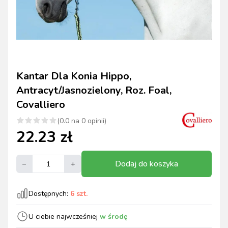
Kantar Dla Konia Hippo,
Antracyt/jasnozielony, Roz. Foal,
Covalliero
(
0.0
na
0
opinii)
22.23
zł
Dodaj do koszyka
–
+
Dostępnych:
6
szt.
U ciebie najwcześniej
w środę