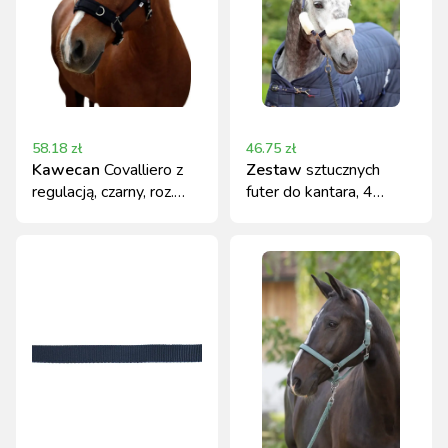
58.18
zł
46.75
zł
Kawecan
Covalliero z
Zestaw
sztucznych
regulacją, czarny, roz.
futer do kantara, 4
Full
elementy, Covalliero