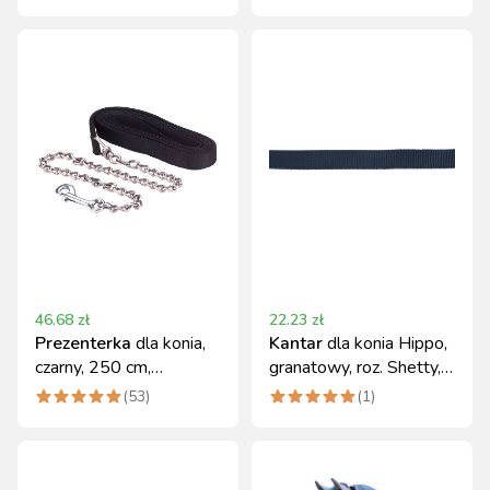
46.68
zł
22.23
zł
Prezenterka
dla konia,
Kantar
dla konia Hippo,
czarny, 250 cm,
granatowy, roz. Shetty,
Covalliero
Covalliero
(
53
)
(
1
)