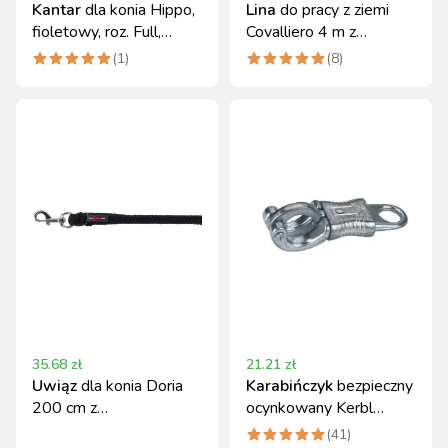
Kantar
dla konia Hippo,
Lina
do pracy z ziemi
fioletowy, roz. Full,
Covalliero 4 m z
Covalliero
zapięciem Bull-Snap
(
1
)
(
8
)
35.68
zł
21.21
zł
Uwiąz
dla konia Doria
Karabińczyk
bezpieczny
200 cm z
ocynkowany Kerbl
karabińczykiem czarny
oczko 14 mm
(
41
)