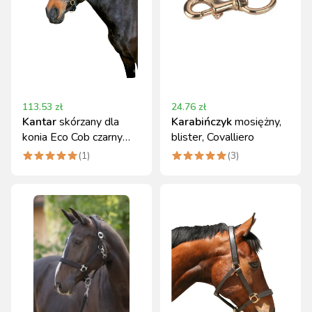
113.53
zł
24.76
zł
Kantar
skórzany dla
Karabińczyk
mosiężny,
konia Eco Cob czarny
blister, Covalliero
Covalliero
(
1
)
(
3
)