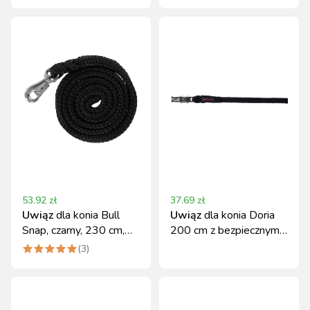
53.92
zł
37.69
zł
Uwiąz
dla konia Bull
Uwiąz
dla konia Doria
Snap, czarny, 230 cm,
200 cm z bezpiecznym
Kerbl
karabińczykiem czarny
(
3
)