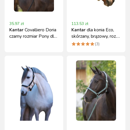
35.97
zł
113.53
zł
Kantar
Covalliero Doria
Kantar
dla konia Eco,
czarny rozmiar Pony dla
skórzany, brązowy, roz.
konia
Cob
(
3
)