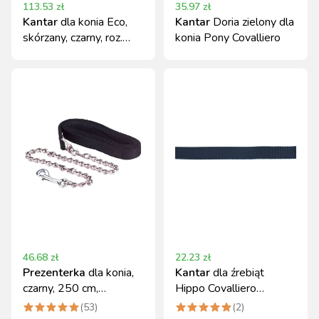
113.53
zł
35.97
zł
Kantar
dla konia Eco,
Kantar
Doria zielony dla
skórzany, czarny, roz.
konia Pony Covalliero
Pony
46.68
zł
22.23
zł
Prezenterka
dla konia,
Kantar
dla źrebiąt
czarny, 250 cm,
Hippo Covalliero
Covalliero
granatowy Foal
(
53
)
(
2
)