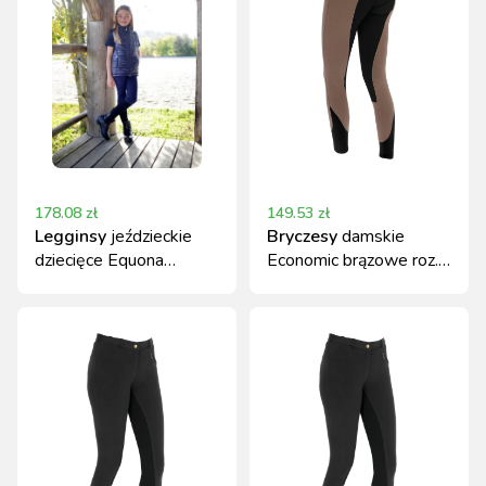
178.08
zł
149.53
zł
Legginsy
jeździeckie
Bryczesy
damskie
dziecięce Equona
Economic brązowe roz.
granatowy, roz.
42 Covalliero
164/170