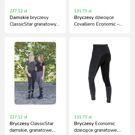
227.12
zł
131.73
zł
Damskie
bryczesy
Bryczesy
dziecięce
ClassicStar granatowy
Covalliero Economic –
roz. 34
czarne
227.12
zł
131.73
zł
Bryczesy
ClassicStar
Bryczesy
Economic
damskie, granatowe,
dziecięce granatowe,