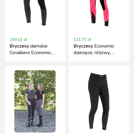
149.53
zł
131.73
zł
Bryczesy
damskie
Bryczesy
Economic
Covalliero Economic,
dziecięce, różowy,
granatowe, roz. 40
rozmiar 146, Covalliero