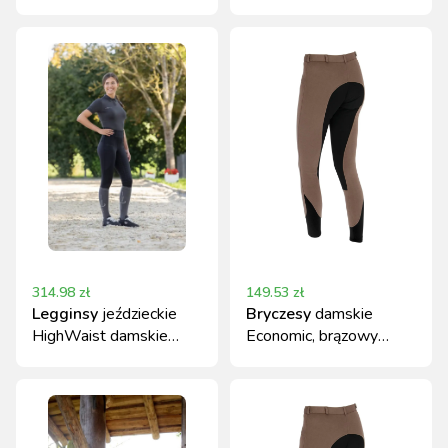
roz. 32
roz. 164 Covalliero
314.98
zł
149.53
zł
Legginsy
jeździeckie
Bryczesy
damskie
HighWaist damskie
Economic, brązowy
Covalliero
rozmiar 38 Covalliero