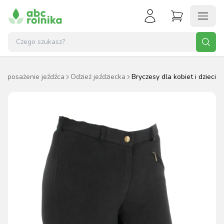
Wyposażenie jeźdźca
Odzież jeździecka
Bryczesy dla kobiet i dzieci