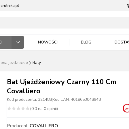
rolnika.pl
I
NOWOŚCI
BLOG
DOST
oria jeździeckie
Baty
ODARSTWO ROLNE
RZĘTA DOMOWE
 JEŹDZIEC
DNICTWO
WLA ZWIERZĄT
E DLA ZWIERZĄT
Bat Ujeżdżeniowy Czarny 110 Cm
Covalliero
Kod producenta:
321488
|
Kod EAN:
4018653048948
(
0.0
na
0
opinii)
ASIONA
BYDŁO
BYDŁO
PIES
MASZYNKI DO
NAWOZY
TRZODA
TRZODA
KOT
WIADRA, POJEMNIKI
ZIEMIA I PODŁOŻA
DRÓB
DRÓB
PTAKI
CE ROBOCZE
TECZKA
PELLET
STOP OWADOM
STRZYŻENIA
MISKI
Producent:
COVALLIERO