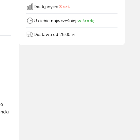
Dostępnych:
3
szt.
wszystkie
U ciebie najwcześniej
w środę
Dostawa od
25.00
zł
WYPOSAŻENIE
OGRODZENIA
ZWALCZANIE
PADOK
ELEKTRYCZNE
BOXU
SZKODNIKÓW
WYPRZEDAŻ
go
KATALOGU 2024
ancki