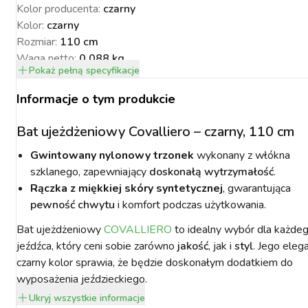
Kolor producenta
:
czarny
Kolor
:
czarny
Rozmiar
:
110 cm
Waga netto
:
0.088 kg
Pokaż
pełną specyfikacje
Waga brutto
:
0.088 kg
NACJA ROŚLIN
ZYNKI DO
ZYNKI DO
PSY
URZĄDZENIA
KOTY
Długość
:
110 cm
WETERYNARIA
Informacje o tym produkcie
SORIA DLA
ZYŻENIA
ZYŻENIA
GIENA I
PAKUJEMY SIĘ NA
POMIAROWE
ARTYKUŁY
ZWALCZANIE
ZAKISZANIE
ECZEŃSTWO
KONIA
TECHNICZNE
ZAWODY
SZKODNIKÓW
Bat ujeżdżeniowy Covalliero – czarny, 110 cm
Gwintowany nylonowy trzonek
wykonany z włókna
szklanego, zapewniający
doskonałą wytrzymałość
.
Rączka z miękkiej skóry syntetycznej
, gwarantująca
pewność chwytu
i komfort podczas użytkowania.
YNFEKCJA
MUCHY W STAJNI.
NOWOŚCI KERBL
ICBRUSH
Bat ujeżdżeniowy
COVALLIERO
to idealny wybór dla każde
STOP
2022
jeźdźca, który ceni sobie zarówno
jakość
, jak i
styl
. Jego eleg
czarny kolor sprawia, że będzie doskonałym dodatkiem do
wyposażenia jeździeckiego.
Ukryj
wszystkie informacje