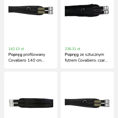
142.13
zł
236.31
zł
Popręg
profilowany
Popręg
ze sztucznym
Covalliero 140 cm
futrem Covalliero, czarny,
czarny
125 cm