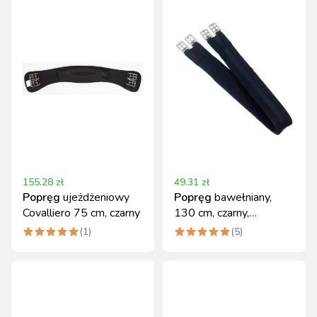
155.28
zł
49.31
zł
Popręg
ujeżdżeniowy
Popręg
bawełniany,
Covalliero 75 cm, czarny
130 cm, czarny,
Covalliero
(
1
)
(
5
)