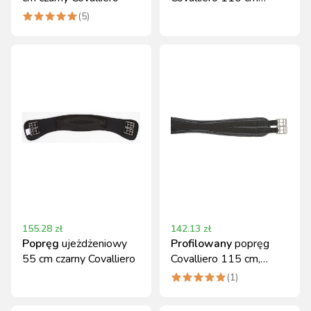
czarny
(
5
)
155.28
zł
142.13
zł
Popręg
ujeżdżeniowy
Profilowany
popręg
55 cm czarny Covalliero
Covalliero 115 cm,
czarny
(
1
)