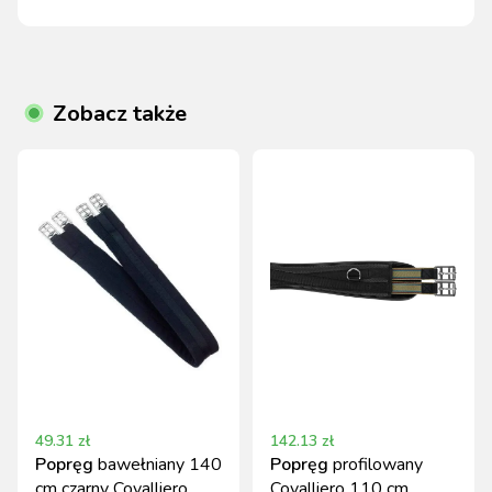
Zobacz także
49.31
zł
142.13
zł
Popręg
bawełniany 140
Popręg
profilowany
cm czarny Covalliero
Covalliero 110 cm