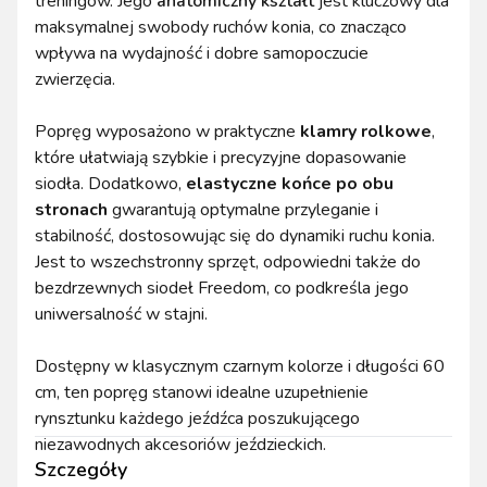
treningów. Jego
anatomiczny kształt
jest kluczowy dla
maksymalnej swobody ruchów konia, co znacząco
wpływa na wydajność i dobre samopoczucie
zwierzęcia.
Popręg wyposażono w praktyczne
klamry rolkowe
,
które ułatwiają szybkie i precyzyjne dopasowanie
siodła. Dodatkowo,
elastyczne końce po obu
stronach
gwarantują optymalne przyleganie i
stabilność, dostosowując się do dynamiki ruchu konia.
Jest to wszechstronny sprzęt, odpowiedni także do
bezdrzewnych siodeł Freedom, co podkreśla jego
uniwersalność w stajni.
Dostępny w klasycznym czarnym kolorze i długości 60
cm, ten popręg stanowi idealne uzupełnienie
rynsztunku każdego jeźdźca poszukującego
niezawodnych akcesoriów jeździeckich.
Szczegóły