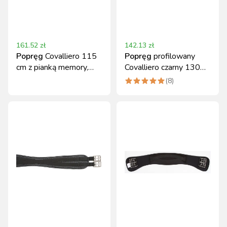
161.52
zł
142.13
zł
Popręg
Covalliero 115
Popręg
profilowany
cm z pianką memory,
Covalliero czarny 130
czarny
cm
(
8
)